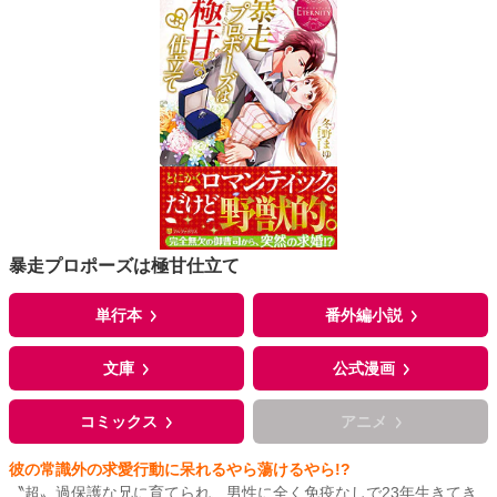
暴走プロポーズは極甘仕立て
単行本
番外編小説
文庫
公式漫画
コミックス
アニメ
彼の常識外の求愛行動に呆れるやら蕩けるやら!?
〝超〟過保護な兄に育てられ、男性に全く免疫なしで23年生きてき