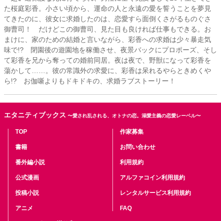
た桜庭彩香。小さい頃から、運命の人と永遠の愛を誓うことを夢見
てきたのに、彼女に求婚したのは、恋愛すら面倒くさがるものぐさ
御曹司！ だけどこの御曹司、見た目も良ければ仕事もできる。お
まけに、家のための結婚と言いながら、彩香への求婚は少々暴走気
味で!? 閉園後の遊園地を稼働させ、夜景バックにプロポーズ、そし
て彩香を兄から奪っての婚前同居。夜は夜で、野獣になって彩香を
蕩かして……。彼の常識外の求愛に、彩香は呆れるやらときめくや
ら!? お伽噺よりもドキドキの、求婚ラブストーリー！
エタニティブックス
〜愛され乱される、オトナの恋。溺愛主義の恋愛レーベル〜
TOP
作家募集
書籍
お問い合わせ
番外編小説
利用規約
公式漫画
アルファコイン利用規約
投稿小説
レンタルサービス利用規約
アニメ
FAQ