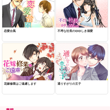
恋愛台風
不埒な社長のゆゆしき溺愛
花嫁修業はご遠慮します
通りすがりの王子