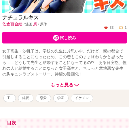
ナチュラルキス
佐倉百合絵
風
/ 漫画
/ 原作
33
1
試し読み
女子高生・沙帆子は、学校の先生に片思い中。だけど、親の都合で
引越しすることになったため、この恋もこのまま終わりかと思った
ら……どうして先生と結婚することになってるの!? ある日突然、憧
れの人と結婚することになった女子高生と、ちょっと意地悪な先生
の胸キュンラブストーリー、待望の漫画化！
もっと見る
TL
純愛
恋愛
学園
イケメン
目次