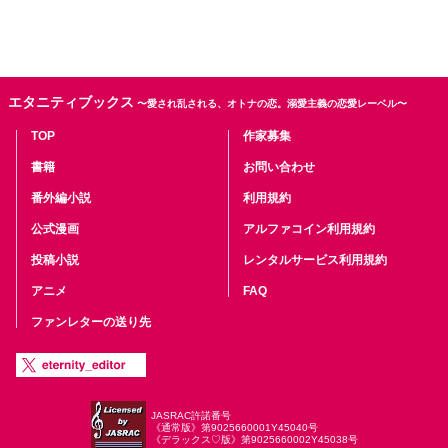
エタニティブックス
〜愛され乱される、オトナの恋。溺愛主義の恋愛レーベル〜
TOP
作家募集
書籍
お問い合わせ
番外編小説
利用規約
公式漫画
アルファコイン利用規約
投稿小説
レンタルサービス利用規約
アニメ
FAQ
ファンレターの送り先
JASRAC許諾番号
《通常版》第9025660001Y45040号
《デラックス♡版》第9025660002Y45038号