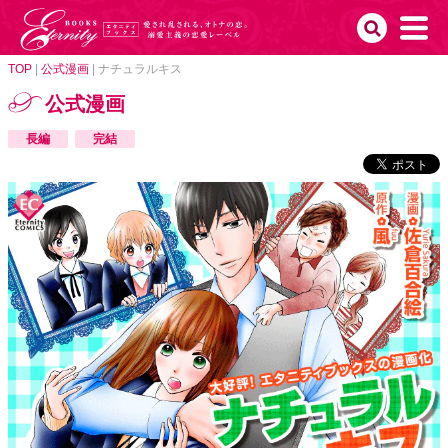
TOP
|
公式漫画
|
ナチュラルキス
公式漫画
長編
完結