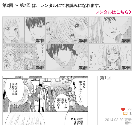
第2回 〜 第7回 は、レンタルにてお読みになれます。
レンタルはこちら
第7回
第6回
第5回
第4回
第3回
第2回
第1回
29
1
2014.08.20 更新
無料