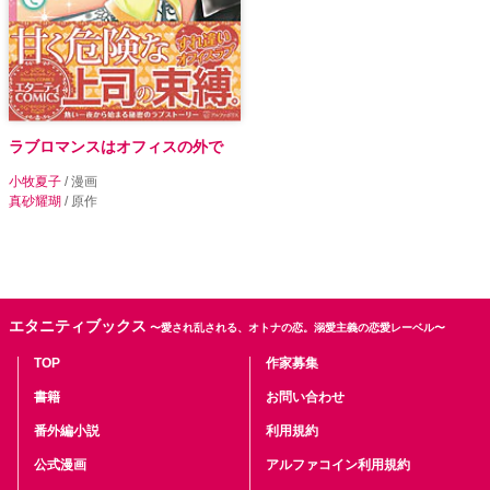
ラブロマンスはオフィスの外で
小牧夏子
/ 漫画
真砂耀瑚
/ 原作
エタニティブックス
〜愛され乱される、オトナの恋。溺愛主義の恋愛レーベル〜
TOP
作家募集
書籍
お問い合わせ
番外編小説
利用規約
公式漫画
アルファコイン利用規約