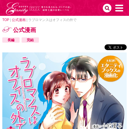
TOP
|
公式漫画
|
ラブロマンスはオフィスの外で
公式漫画
長編
完結