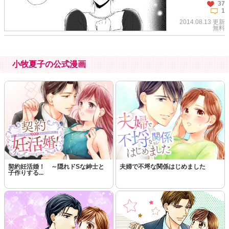
37
1
2014.08.13 更新
無料
小牧夏子の公式漫画
この話を読む
コメントを見る
契約妊活婚！ ～隠れドSな紳士と
夫婦で不埒な関係はじめました
子作りする...