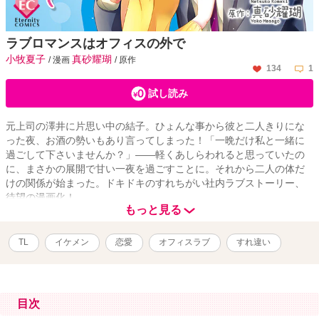
ラブロマンスはオフィスの外で
小牧夏子
真砂耀瑚
/ 漫画
/ 原作
134
1
試し読み
元上司の澤井に片思い中の結子。ひょんな事から彼と二人きりにな
った夜、お酒の勢いもあり言ってしまった！「一晩だけ私と一緒に
過ごして下さいませんか？」――軽くあしらわれると思っていたの
に、まさかの展開で甘い一夜を過ごすことに。それから二人の体だ
けの関係が始まった。ドキドキのすれちがい社内ラブストーリー、
待望の漫画化！
もっと見る
TL
イケメン
恋愛
オフィスラブ
すれ違い
目次