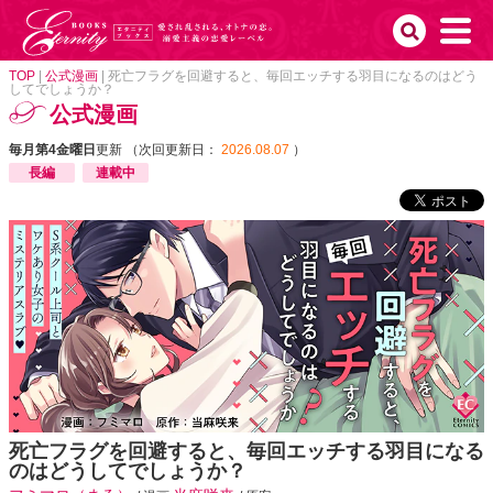
TOP
|
公式漫画
|
死亡フラグを回避すると、毎回エッチする羽目になるのはどう
してでしょうか？
公式漫画
毎月第4金曜日
更新 （次回更新日：
2026.08.07
）
長編
連載中
死亡フラグを回避すると、毎回エッチする羽目になる
のはどうしてでしょうか？