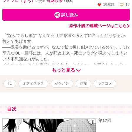
フミマロ（まろ）
当麻咲来
/ 漫画
/ 原案
10,629
16
試し読み
原作小説の連載ページはこちら
「“なんでもします”なんてセリフを深く考えずに言うとどうなるか、
教えてあげます」
――課長を助けるはずが、なんで私は押し倒されているのでしょう!?
平凡なOL・亜耶には、人が死ぬ未来＝死亡フラグが見えてしまうと
いう不思議な力があった。
でもめったにそんな事態に出くわすこともない、と安心しきってい
もっと見る
たら、ある日、憧れの荻原課長が事故死する未来を見てしまう。
なんとか課長の死亡フラグを回避しようと『なんでもしますか
ら…』と課長を引き留めていたら……
TL
オフィスラブ
イケメン
溺愛
ラブコメ
誘っていると勘違いされてしまった!?
課長を死なせないためだからと、自分の気持ちを隠す亜耶だった
が、その後も何度も課長に死亡フラグが立ち、それを阻止するたび
にエッチな展開になり――…？
目次
ワケあり女子＆Ｓ系クール上司のミステリアスラブが、待望のコミ
カライズ！
第17回