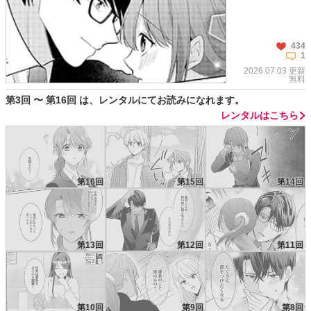
434
1
2026.07.03 更新
無料
第3回 〜 第16回 は、レンタルにてお読みになれます。
レンタルはこちら
第16回
第15回
第14回
この話を読む
コメントを見る
第13回
第12回
第11回
第10回
第9回
第8回