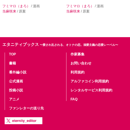
フミマロ（まろ）
/ 漫画
フミマロ（まろ）
/ 漫画
当麻咲来
/ 原案
当麻咲来
/ 原案
エタニティブックス
〜愛され乱される、オトナの恋。溺愛主義の恋愛レーベル〜
TOP
作家募集
書籍
お問い合わせ
番外編小説
利用規約
公式漫画
アルファコイン利用規約
投稿小説
レンタルサービス利用規約
アニメ
FAQ
ファンレターの送り先