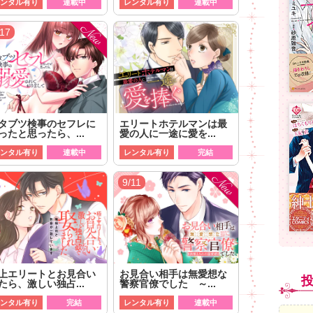
ンタル有り
連載中
レンタル有り
連載中
/17
タブツ検事のセフレに
エリートホテルマンは最
ったと思ったら、...
愛の人に一途に愛を...
ンタル有り
連載中
レンタル有り
完結
9/11
上エリートとお見合い
お見合い相手は無愛想な
たら、激しい独占...
警察官僚でした ～...
ンタル有り
完結
レンタル有り
連載中