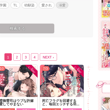
学園
TL
幼馴染
愛され
溺愛
1
2
3
4
NEXT ›
/10
7/3
璧御曹司はウブな許嫁
死亡フラグを回避する
愛してやまない
と、毎回エッチする羽...