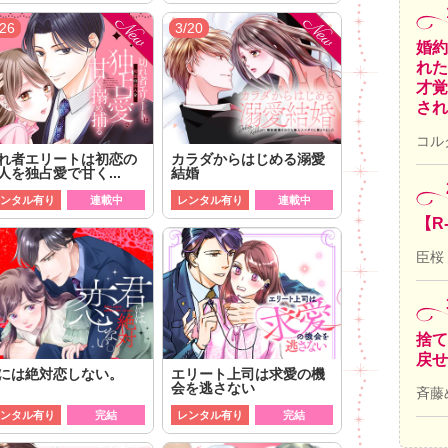
/26
3/20
婚約
れた
才覚
され
コル
れ者エリートは初恋の
カラダからはじめる溺愛
人を独占愛で甘く...
結婚
ンタル有り
連載中
レンタル有り
連載中
【R
臣桜
捨て
戻せ
には絶対恋しない。
エリート上司は求愛の機
会を逃さない
斉藤
ンタル有り
完結
レンタル有り
完結