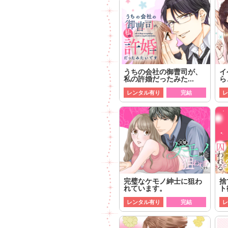
うちの会社の御曹司が、
イ
私の許婚だったみた...
ら
レンタル有り
完結
レ
完璧なケモノ紳士に狙わ
捨
れています。
ト
レンタル有り
完結
レ