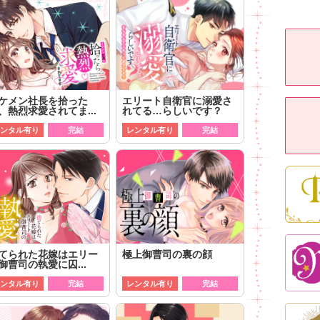
ケメン社長を拾った
エリート自衛官に溺愛さ
、熱烈求愛されてま...
れてる…らしいです？
ンタル有り
完結
レンタル有り
完結
てられた花嫁はエリー
極上御曹司の裏の顔
御曹司の執愛に囚...
ンタル有り
完結
レンタル有り
完結