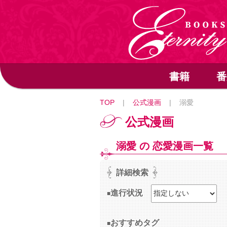
書籍
番
TOP
|
公式漫画
|
溺愛
公式漫画
溺愛 の 恋愛漫画一覧
詳細検索
進行状況
おすすめタグ