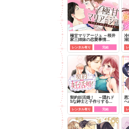
極甘マリアージュ ～桜井
冷
家三姉妹の恋愛事情...
溺
レンタル有り
完結
レ
契約妊活婚！ ～隠れド
恩
Sな紳士と子作りする...
へ
レンタル有り
完結
レ