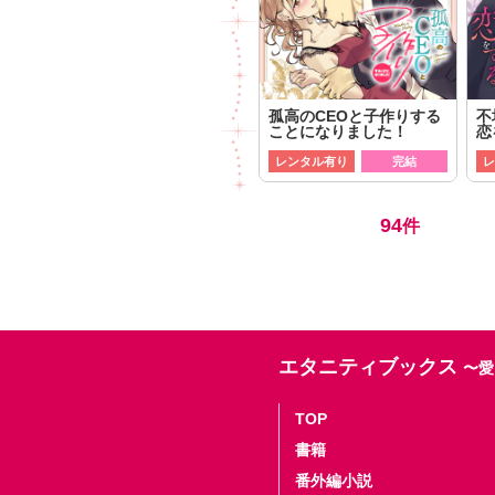
孤高のCEOと子作りする
不
ことになりました！
恋
レンタル有り
完結
レ
94
件
エタニティブックス
〜愛
TOP
書籍
番外編小説