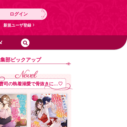
ログイン
新規ユーザ登録
メ
編集部ピックアップ
曹司の執着溺愛で骨抜きに…♡