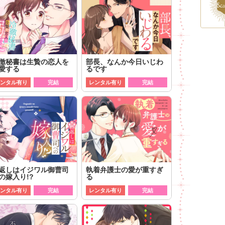
徹秘書は生贄の恋人を
部長、なんか今日いじわ
愛する
るです
ンタル有り
完結
レンタル有り
完結
返しはイジワル御曹司
執着弁護士の愛が重すぎ
の嫁入り!?
る
ンタル有り
完結
レンタル有り
完結