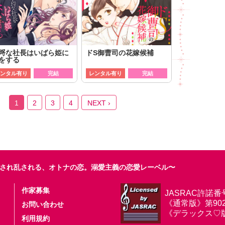
埒な社長はいばら姫に
ドS御曹司の花嫁候補
をする
ンタル有り
完結
レンタル有り
完結
1
2
3
4
NEXT ›
され乱される、オトナの恋。溺愛主義の恋愛レーベル〜
作家募集
JASRAC許諾番
《通常版》第9025
お問い合わせ
《デラックス♡版》第
利用規約