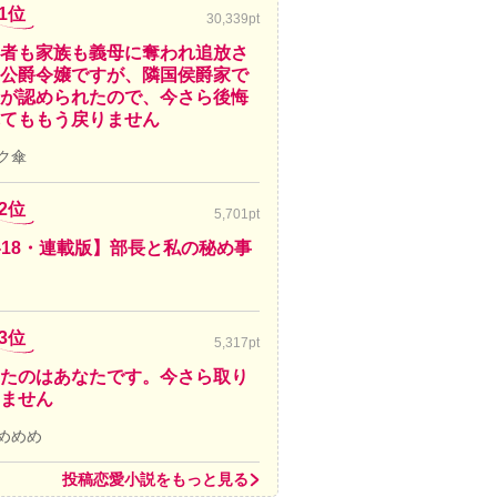
1位
30,339pt
者も家族も義母に奪われ追放さ
公爵令嬢ですが、隣国侯爵家で
が認められたので、今さら後悔
てももう戻りません
ク傘
2位
5,701pt
-18・連載版】部長と私の秘め事
3位
5,317pt
たのはあなたです。今さら取り
ません
めめめ
投稿恋愛小説をもっと見る