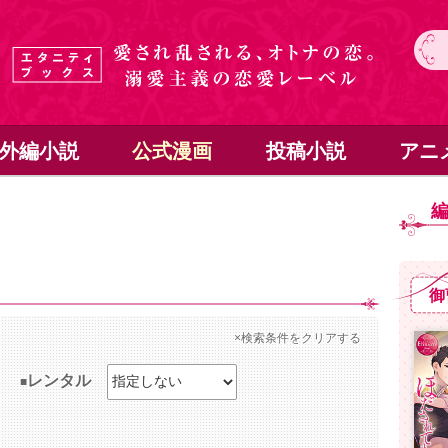
外編小説
公式漫画
投稿小説
アニ
御
×検索条件をクリアする
レンタル