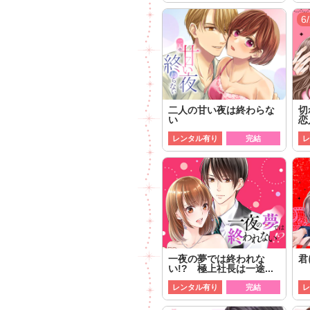
6
二人の甘い夜は終わらな
切
い
恋
レンタル有り
完結
レ
一夜の夢では終われな
君
い!? 極上社長は一途...
レンタル有り
完結
レ