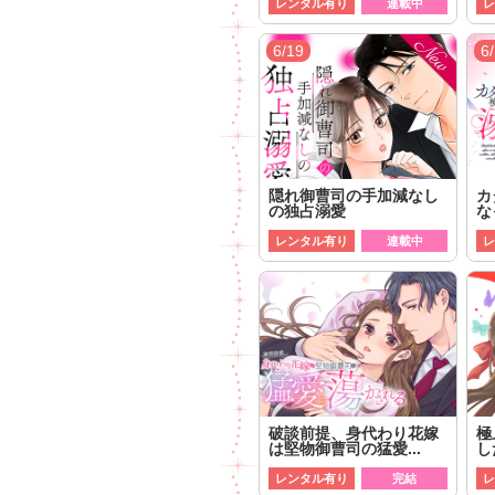
レンタル有り
連載中
レ
6/19
6
隠れ御曹司の手加減なし
カ
の独占溺愛
な
レンタル有り
連載中
レ
破談前提、身代わり花嫁
極
は堅物御曹司の猛愛...
し
レンタル有り
完結
レ