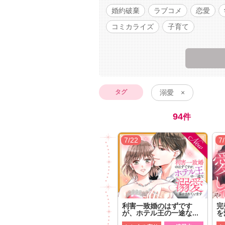
婚約破棄
ラブコメ
恋愛
コミカライズ
子育て
タグ
溺愛 ×
94
件
7/22
7
利害一致婚のはずです
完
が、ホテル王の一途な...
を