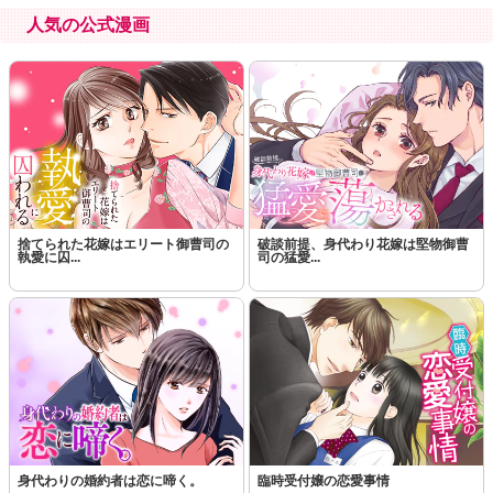
人気の公式漫画
捨てられた花嫁はエリート御曹司の
破談前提、身代わり花嫁は堅物御曹
執愛に囚...
司の猛愛...
身代わりの婚約者は恋に啼く。
臨時受付嬢の恋愛事情