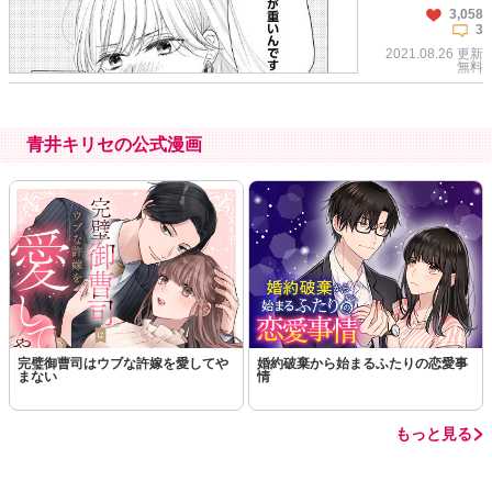
3,058
3
この話を読む
コメントを見る
2021.08.26 更新
無料
青井キリセの公式漫画
この話を読む
コメントを見る
完璧御曹司はウブな許嫁を愛してや
婚約破棄から始まるふたりの恋愛事
まない
情
もっと見る