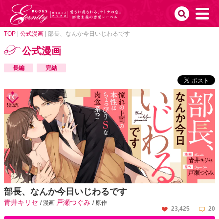
TOP
|
公式漫画
|
部長、なんか今日いじわるです
公式漫画
長編
完結
部長、なんか今日いじわるです
青井キリセ
戸瀬つぐみ
/ 漫画
/ 原作
23,425
20