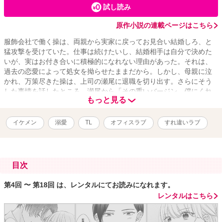
試し読み
原作小説の連載ページはこちら
服飾会社で働く操は、両親から実家に戻ってお見合い結婚しろ、と
猛攻撃を受けていた。仕事は続けたいし、結婚相手は自分で決めた
いが、実はお付き合いに積極的になれない理由があった。それは、
過去の恋愛によって処女を拗らせたままだから。しかし、母親に泣
かれ、万策尽きた操は、上司の瀬尾に退職を切り出す。さらにそう
した事情を話したところ、瀬尾から「その重いバージン、僕にくれ
もっと見る
ない？」と、申し出を受けて!? 隠れSなエリート上司とこじらせOL
のすれ違いラブストーリーが、待望の漫画化！
イケメン
溺愛
TL
オフィスラブ
すれ違いラブ
目次
第4回 〜 第18回 は、レンタルにてお読みになれます。
レンタルはこちら