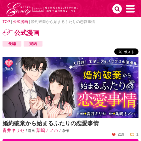
TOP
|
公式漫画
|
婚約破棄から始まるふたりの恋愛事情
公式漫画
長編
完結
婚約破棄から始まるふたりの恋愛事情
青井キリセ
葉嶋ナノハ
/ 漫画
/ 原作
219
1