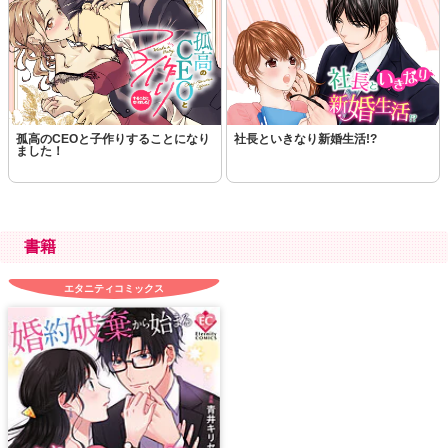
孤高のCEOと子作りすることになり
社長といきなり新婚生活!?
ました！
書籍
エタニティコミックス