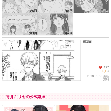
第6回
第5回
第4回
第3回
第2回
第1回
127
1
2020.05.08 更新
無料
青井キリセの公式漫画