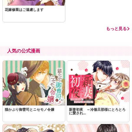
花嫁修業はご遠慮します
もっと見る
人気の公式漫画
猫かぶり御曹司とニセモノ令嬢
新妻初夜 ～冷徹旦那様にとろとろ
に愛され...