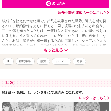
試し読み
原作小説の連載ページはこちら
結婚式を控えた幸せ絶頂で、婚約を破棄された星乃。過去を断ち切
るべく、婚約指輪を売りに行くと、同じ境遇の北村月斗と出会う。
互いの傷を知ったふたりは、一夜限りと慰めあい、この思い出を力
に前を向こうと誓って別れた――のだが、ひと月半後に再会！ な
んと北村は、星乃が心機一転するために応募した、シェアハウスの
関係者だった。しかも、星乃がいるならと、彼まで一緒に住むと言
もっと見る
い出し、始まった同居生活は甘々で…⁉ どん底から始まる運命のラ
ブストーリーが待望の漫画化‼
TL
婚約破棄
溺愛
イケメン
同居
目次
第2回 〜 第6回 は、レンタルにてお読みになれます。
レンタルはこちら