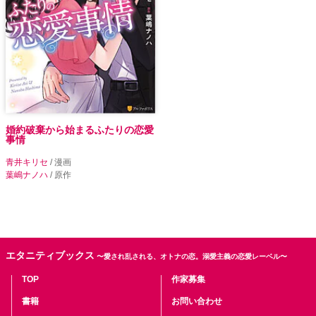
婚約破棄から始まるふたりの恋愛
事情
青井キリセ
/ 漫画
葉嶋ナノハ
/ 原作
エタニティブックス
〜愛され乱される、オトナの恋。溺愛主義の恋愛レーベル〜
TOP
作家募集
書籍
お問い合わせ