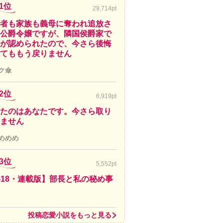
1位
29,714pt
者も家族も義母に奪われ追放さ
公爵令嬢ですが、隣国侯爵家で
が認められたので、今さら後悔
てももう戻りません
ク傘
2位
6,919pt
たのはあなたです。今さら取り
ません
めめめ
3位
5,552pt
-18・連載版】部長と私の秘め事
投稿恋愛小説をもっと見る