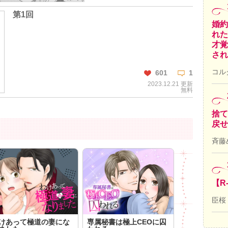
第1回
婚約
れた
才覚
され
コル
601
1
2023.12.21 更新
無料
捨て
戻せ
この話を読む
斉藤
コメントを見る
【R
臣桜
けあって極道の妻にな
専属秘書は極上CEOに囚