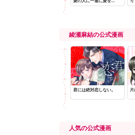
愛の人に一途に愛を...
り
綾瀬麻結の公式漫画
君には絶対恋しない。
片
人気の公式漫画