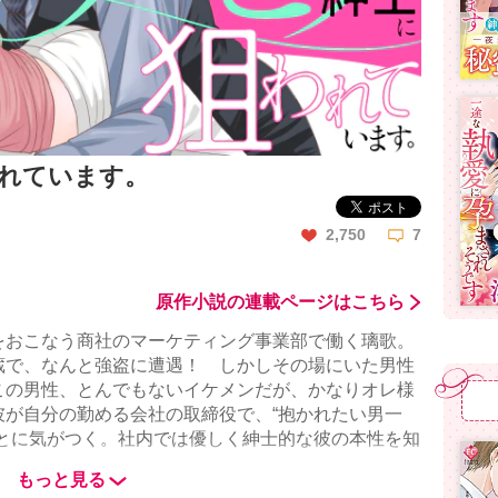
れています。
2,750
7
原作小説の連載ページはこちら
をおこなう商社のマーケティング事業部で働く璃歌。
蔵で、なんと強盗に遭遇！ しかしその場にいた男性
この男性、とんでもないイケメンだが、かなりオレ様
彼が自分の勤める会社の取締役で、“抱かれたい男一
ことに気がつく。社内では優しく紳士的な彼の本性を知
て、彼に関わらないことを決意。ところがそんな璃歌
もっと見る
いぐいと近づいてきて……