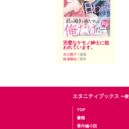
完璧なケモノ紳士に狙
われています。
水口舞子
/ 漫画
綾瀬麻結
/ 原作
エタニティブックス
〜愛
TOP
書籍
番外編小説