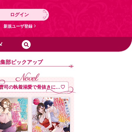
ログイン
新規ユーザ登録
メ
編集部ピックアップ
曹司の執着溺愛で骨抜きに…♡