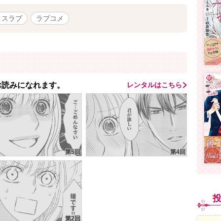
ィスラブ
ラブコメ
てお読みになれます。
レンタルはこちら
第5回
第4回
第2回