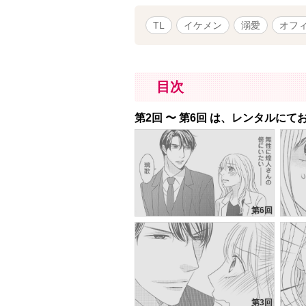
TL
イケメン
溺愛
オフ
目次
第2回 〜 第6回 は、レンタルに
第6回
第3回