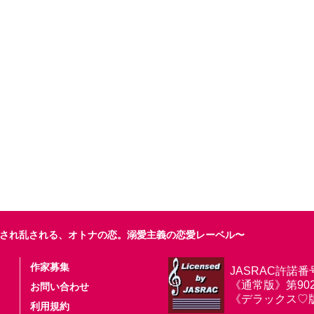
され乱される、オトナの恋。溺愛主義の恋愛レーベル〜
作家募集
JASRAC許諾番
《通常版》第9025
お問い合わせ
《デラックス♡版》第
利用規約