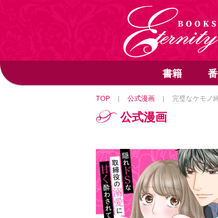
書籍
番
TOP
|
公式漫画
|
完璧なケモノ
公式漫画