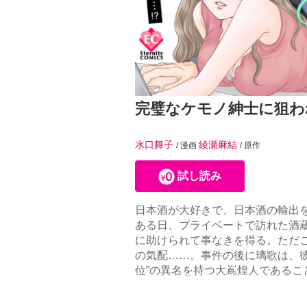
完璧なケモノ紳士に狙わ
水口舞子
綾瀬麻結
/ 漫画
/ 原作
試し読み
日本酒が大好きで、日本酒の輸出
ある日、プライベートで訪れた酒
に助けられて事なきを得る。ただ
の気配……。事件の後に璃歌は、
位”の異名を持つ大嶌煌人である
った璃歌は、面倒事の気配を感じ
に煌人は興味を持ったらしく、ぐ