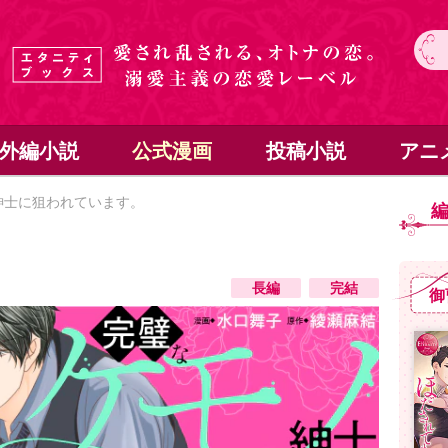
外編小説
公式漫画
投稿小説
アニ
紳士に狙われています。
長編
完結
御