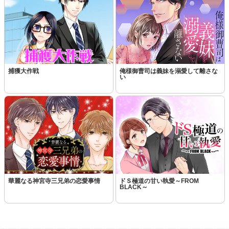
捕獲大作戦
俺様御曹司は義妹を溺愛して離さな
い
華麗なる神宮寺三兄弟の恋愛事情
ドＳ極道の甘い執愛～FROM
BLACK～