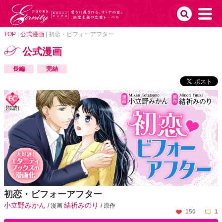
TOP
|
公式漫画
|
初恋・ビフォーアフター
公式漫画
長編
完結
初恋・ビフォーアフター
小立野みかん
結祈みのり
/ 漫画
/ 原作
150
1