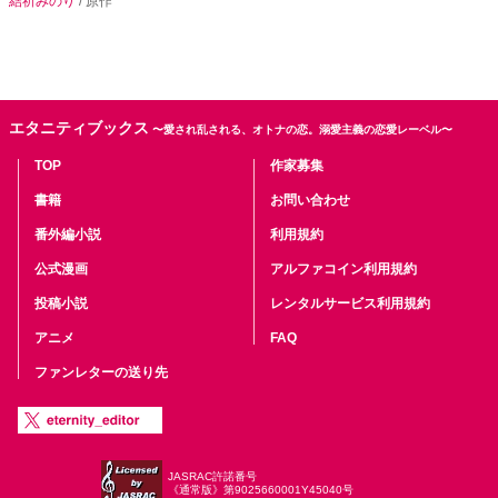
結祈みのり
/ 原作
エタニティブックス
〜愛され乱される、オトナの恋。溺愛主義の恋愛レーベル〜
TOP
作家募集
書籍
お問い合わせ
番外編小説
利用規約
公式漫画
アルファコイン利用規約
投稿小説
レンタルサービス利用規約
アニメ
FAQ
ファンレターの送り先
JASRAC許諾番号
《通常版》第9025660001Y45040号