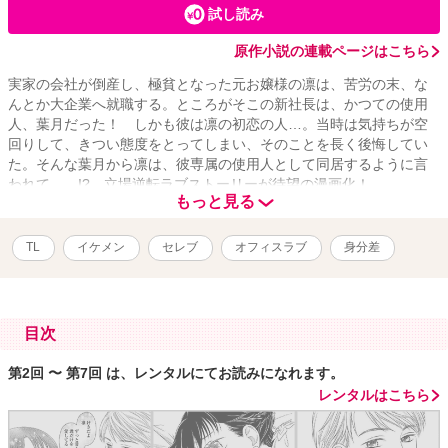
試し読み
原作小説の連載ページはこちら
実家の会社が倒産し、極貧となった元お嬢様の凛は、苦労の末、な
んとか大企業へ就職する。ところがそこの新社長は、かつての使用
人、葉月だった！ しかも彼は凛の初恋の人…。当時は気持ちが空
回りして、きつい態度をとってしまい、そのことを長く後悔してい
た。そんな葉月から凛は、彼専属の使用人として同居するように言
われて……!? 立場逆転ラブストーリーが待望の漫画化！
もっと見る
TL
イケメン
セレブ
オフィスラブ
身分差
目次
第2回 〜 第7回 は、レンタルにてお読みになれます。
レンタルはこちら