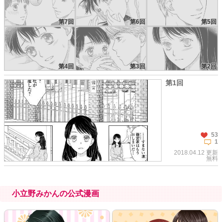
第7回
第6回
第5回
第4回
第3回
第2回
第1回
53
1
2018.04.12 更新
無料
小立野みかんの公式漫画