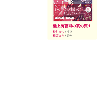
極上御曹司の裏の顔１
桧川りつ
/ 漫画
槇原まき
/ 原作