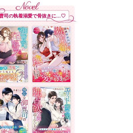
曹司の執着溺愛で骨抜きに…♡