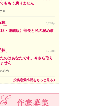
てももう戻りません
ク傘
2位
6,788pt
-18・連載版】部長と私の秘め事
3位
3,798pt
たのはあなたです。今さら取り
ません
めめめ
投稿恋愛小説をもっと見る