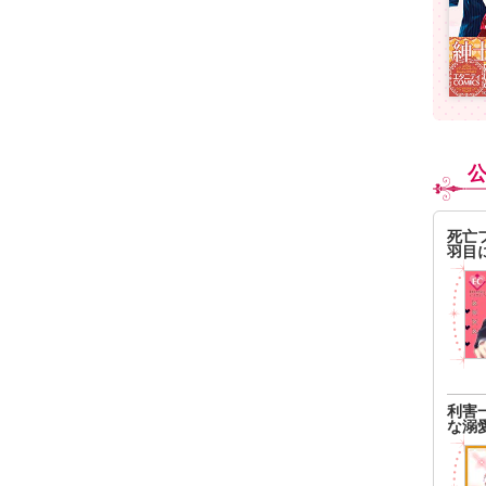
死亡
羽目
利害
な溺