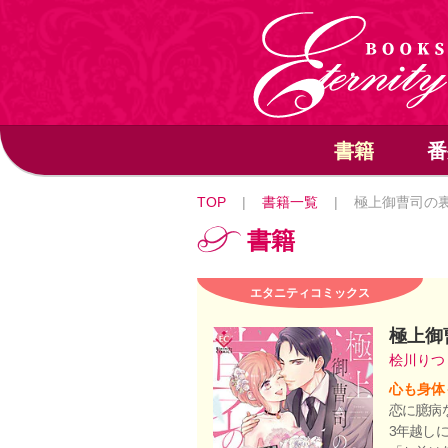
書籍
番
TOP
|
書籍一覧
|
極上御曹司の
書籍
エタニティコミックス
極上御
桧川り
心も身体
恋に臆病
3年越し