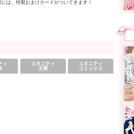
様には、特製おまけカードがついてきます！
ティ
エタニティ
エタニティ
本
文庫
コミックス