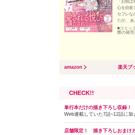
「お前は
心を自覚
セフレな
たが、 
■コミック
際の発売
amazon
楽天ブ
CHECK!!
単行本だけの描き下ろし収録！
Web連載していた7話~12話に
店舗限定！ 描き下ろしおまけ