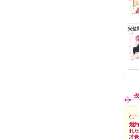
完璧
婚約
れた
才覚