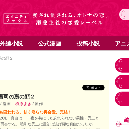
外編小説
公式漫画
投稿小説
アニ
裏の顔２
曹司の裏の顔２
つ
/ 漫画
槇原まき
/ 原作
も囚われる、甘く淫らな再会愛、完結！
なOL・真白は、 一夜を共にした忘れられない男性・秀二と
に再会する。 強引な秀二に最初は逃げ腰な真白だったが、