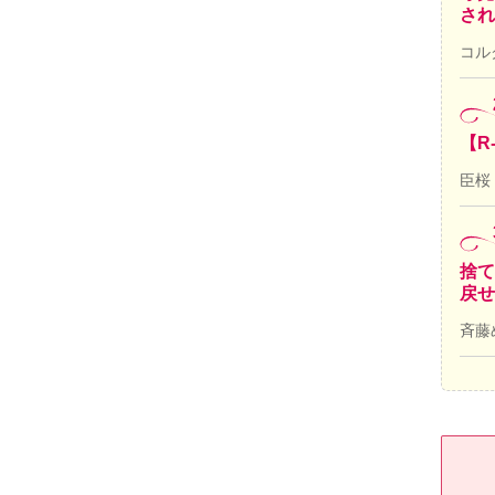
され
コル
【R
臣桜
捨て
戻せ
斉藤