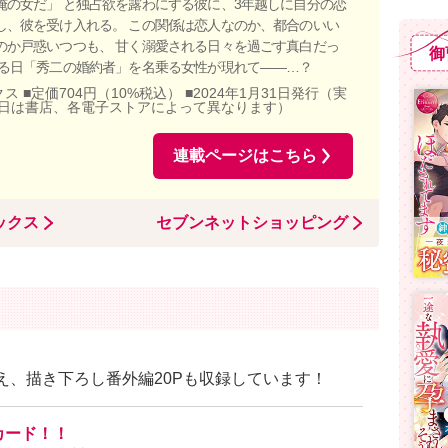
俺の女だ」 と独占欲を露わにする彼に、3年越しに自分の恋
し、彼を受け入れる。 この関係は恋人なのか、都合のいい
のか戸惑いつつも、 甘く溺愛される日々を過ごす真白だっ
御
ある日「秀二の婚約者」を名乗る女性が現れて――…？
ス ■定価704円（10%税込） ■2024年1月31日発行（実
日は書店、各電子ストアによって異なります）
連載ページはこちら
ックス
セブンネットショッピング
加え、描き下ろし番外編20Pも収録しています！
カード！！