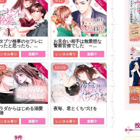
/17
9/11
タブツ検事のセフレに
お見合い相手は無愛想な
ったと思ったら、...
警察官僚でした ～...
ンタル有り
連載中
レンタル有り
連載中
/20
10/26
ラダからはじめる溺愛
夜毎、君とくちづけを
婚
ンタル有り
連載中
レンタル有り
連載中
9
件