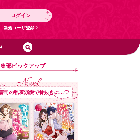
ログイン
新規ユーザ登録
メ
編集部ピックアップ
曹司の執着溺愛で骨抜きに…♡