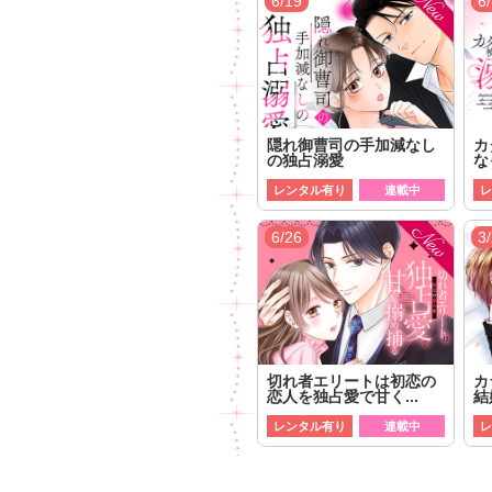
6/19
6
隠れ御曹司の手加減なし
カ
の独占溺愛
な
レンタル有り
連載中
レ
6/26
3
切れ者エリートは初恋の
カ
恋人を独占愛で甘く...
結
レンタル有り
連載中
レ