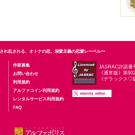
され乱される、オトナの恋。溺愛主義の恋愛レーベル〜
作家募集
JASRAC許諾番
《通常版》第9025
お問い合わせ
《デラックス♡版》第
利用規約
アルファコイン利用規約
レンタルサービス利用規約
FAQ