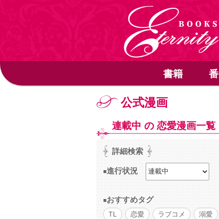
書籍
番
公式漫画
連載中 の 恋愛漫画一覧
詳細検索
進行状況
おすすめタグ
TL
恋愛
ラブコメ
溺愛