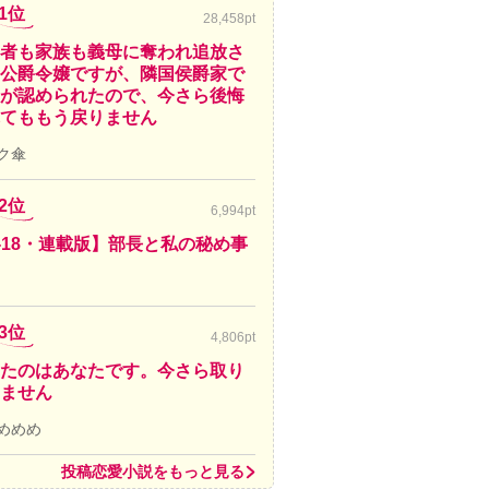
1位
28,458pt
者も家族も義母に奪われ追放さ
公爵令嬢ですが、隣国侯爵家で
が認められたので、今さら後悔
てももう戻りません
ク傘
2位
6,994pt
-18・連載版】部長と私の秘め事
3位
4,806pt
たのはあなたです。今さら取り
ません
めめめ
投稿恋愛小説をもっと見る