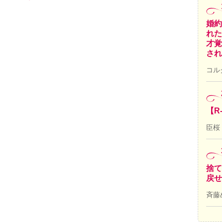
婚約
れた
才覚
され
コル
【R
臣桜
捨て
戻せ
斉藤