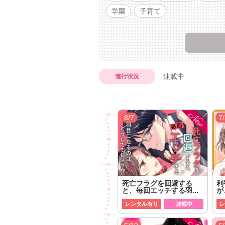
学園
子育て
連載中
進行状況
8/7
7
死亡フラグを回避する
利
と、毎回エッチする羽...
が
レンタル有り
連載中
レ