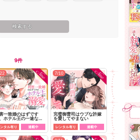
9
件
/22
7/10
害一致婚のはずです
完璧御曹司はウブな許嫁
、ホテル王の一途な...
を愛してやまない
ンタル有り
連載中
レンタル有り
連載中