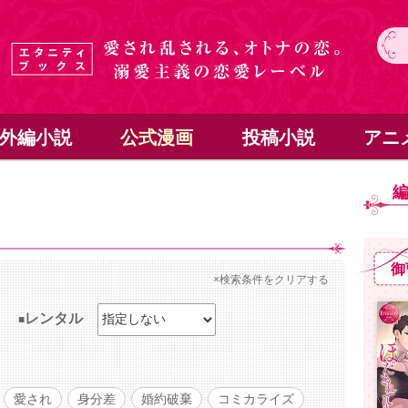
外編小説
公式漫画
投稿小説
アニ
御
×検索条件をクリアする
レンタル
愛され
身分差
婚約破棄
コミカライズ