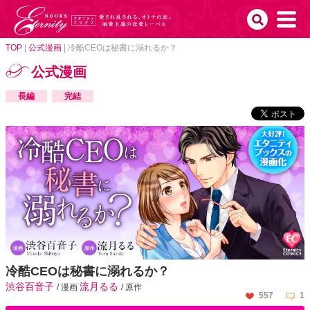
TOP
|
公式漫画
|
冷酷CEOは秘書に溺れるか？
公式漫画
長編
完結
冷酷CEOは秘書に溺れるか？
渋谷百音子
流月るる
/ 漫画
/ 原作
557
1