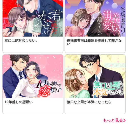
この話を読む
コメントを見る
君には絶対恋しない。
俺様御曹司は義妹を溺愛して離さな
い
10年越しの恋煩い
無口な上司が本気になったら
もっと見る