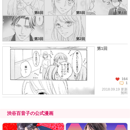
第6回
第5回
第4回
第3回
第2回
第1回
164
1
2018.09.19 更新
無料
渋谷百音子の公式漫画