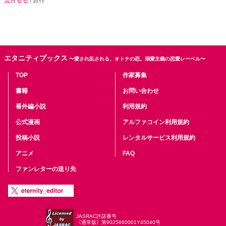
流月るる
/ 原作
エタニティブックス
〜愛され乱される、オトナの恋。溺愛主義の恋愛レーベル〜
TOP
作家募集
書籍
お問い合わせ
番外編小説
利用規約
公式漫画
アルファコイン利用規約
投稿小説
レンタルサービス利用規約
アニメ
FAQ
ファンレターの送り先
JASRAC許諾番号
《通常版》第9025660001Y45040号