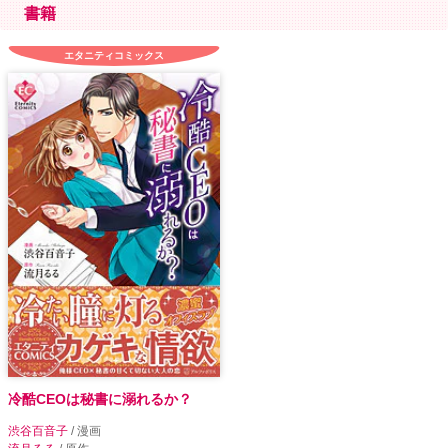
書籍
エタニティコミックス
冷酷CEOは秘書に溺れるか？
渋谷百音子
/ 漫画