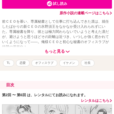
試し読み
原作小説の連載ページはこちら
前ＣＥＯを慕い、専属秘書として仕事に打ち込んできた凛は、就任
したばかりの新ＣＥＯの氷野須王をなかなか受け入れられずにい
た。専属秘書を降り、彼とは極力関わらないでいようと考えた凛だ
が、避けようと思うほどその距離は近づき、いつしか強く惹かれて
いくようになって――。俺様ＣＥＯと初心な秘書のオフィスラブが
待望の漫画化！
もっと見る
TL
恋愛
オフィスラブ
イケメン
社長
目次
第2回 〜 第6回 は、レンタルにてお読みになれます。
レンタルはこちら