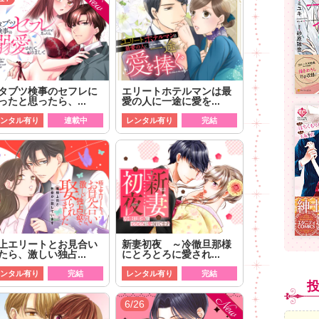
タブツ検事のセフレに
エリートホテルマンは最
ったと思ったら、...
愛の人に一途に愛を...
ンタル有り
連載中
レンタル有り
完結
上エリートとお見合い
新妻初夜 ～冷徹旦那様
たら、激しい独占...
にとろとろに愛され...
ンタル有り
完結
レンタル有り
完結
6/26