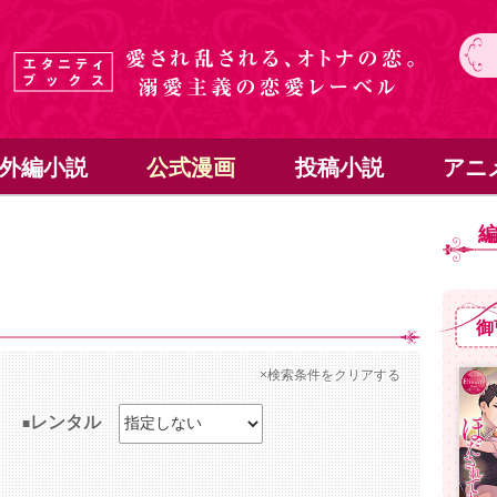
外編小説
公式漫画
投稿小説
アニ
御
×検索条件をクリアする
レンタル