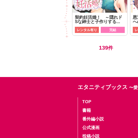
契約妊活婚！ ～隠れド
恩
Sな紳士と子作りする...
へ
レンタル有り
完結
レ
139
件
エタニティブックス
〜愛
TOP
書籍
番外編小説
公式漫画
投稿小説