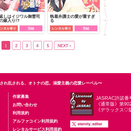
返しはイジワル御曹司
執着弁護士の愛が重すぎ
の嫁入り!?
る
ンタル有り
完結
レンタル有り
完結
1
2
3
4
5
NEXT ›
され乱される、オトナの恋。溺愛主義の恋愛レーベル〜
作家募集
JASRAC許諾番
《通常版》第9025
お問い合わせ
《デラックス♡版》第
利用規約
アルファコイン利用規約
レンタルサービス利用規約