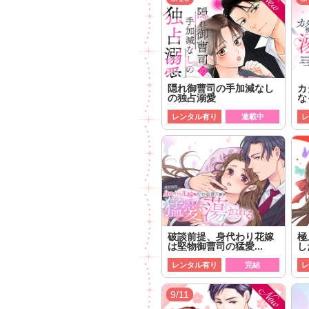
隠れ御曹司の手加減なし
カ
の独占溺愛
な
レンタル有り
連載中
レ
破談前提、身代わり花嫁
極
は堅物御曹司の猛愛...
し
レンタル有り
完結
レ
9/11