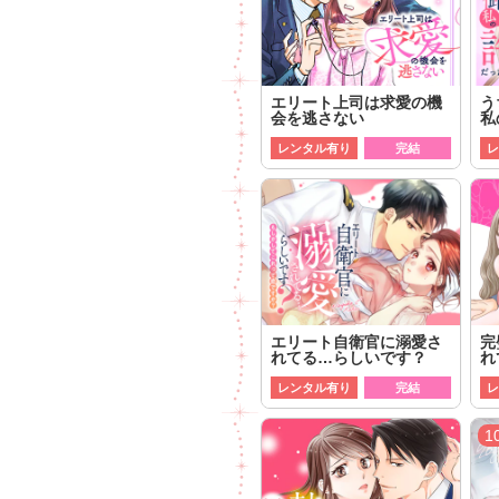
エリート上司は求愛の機
う
会を逃さない
私
レンタル有り
完結
レ
エリート自衛官に溺愛さ
完
れてる…らしいです？
れ
レンタル有り
完結
レ
1