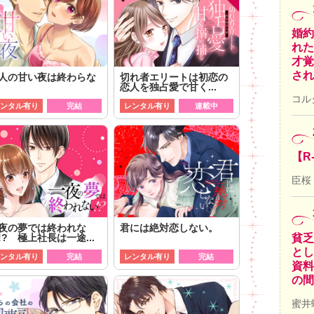
婚約
れた
才覚
され
人の甘い夜は終わらな
切れ者エリートは初恋の
恋人を独占愛で甘く...
コル
ンタル有り
完結
レンタル有り
連載中
【R
臣桜
夜の夢では終われな
君には絶対恋しない。
貧乏
!? 極上社長は一途...
とし
ンタル有り
完結
レンタル有り
完結
資料
の間
蜜井