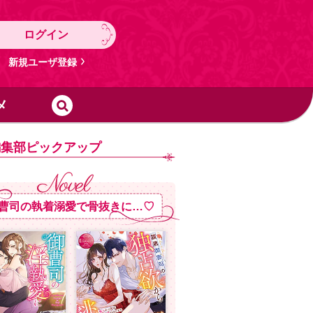
ログイン
新規ユーザ登録
メ
編集部ピックアップ
曹司の執着溺愛で骨抜きに…♡