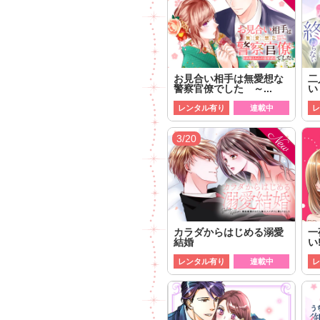
お見合い相手は無愛想な
二
警察官僚でした ～...
い
レンタル有り
連載中
レ
3/20
カラダからはじめる溺愛
一
結婚
い
レンタル有り
連載中
レ