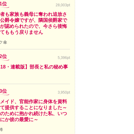
1位
28,003pt
者も家族も義母に奪われ追放さ
公爵令嬢ですが、隣国侯爵家で
が認められたので、今さら後悔
てももう戻りません
ク傘
2位
5,396pt
-18・連載版】部長と私の秘め事
3位
3,950pt
メイド、官能作家に身体を資料
て提供することになりました～
のために抱かれ続けた私、いつ
にか彼の最愛に～
蜂