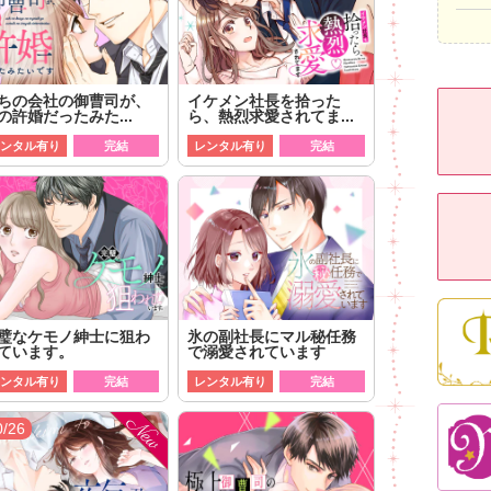
ちの会社の御曹司が、
イケメン社長を拾った
の許婚だったみた...
ら、熱烈求愛されてま...
ンタル有り
完結
レンタル有り
完結
璧なケモノ紳士に狙わ
氷の副社長にマル秘任務
ています。
で溺愛されています
ンタル有り
完結
レンタル有り
完結
0/26