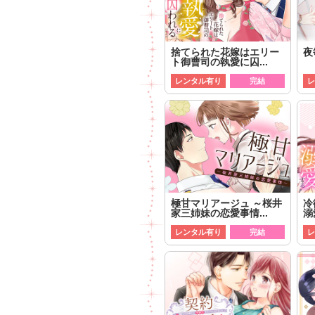
捨てられた花嫁はエリー
夜
ト御曹司の執愛に囚...
レンタル有り
完結
レ
極甘マリアージュ ～桜井
冷
家三姉妹の恋愛事情...
溺
レンタル有り
完結
レ