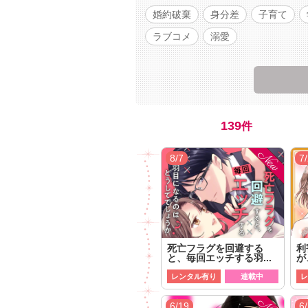
婚約破棄
身分差
子育て
ラブコメ
溺愛
139
件
8/7
7
死亡フラグを回避する
利
と、毎回エッチする羽...
が
レンタル有り
連載中
レ
6/19
6