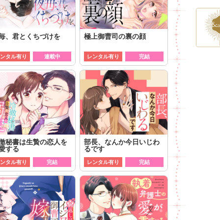
毎、君とくちづけを
極上御曹司の裏の顔
ンタル有り
連載中
レンタル有り
完結
徹秘書は生贄の恋人を
部長、なんか今日いじわ
愛する
るです
ンタル有り
完結
レンタル有り
完結