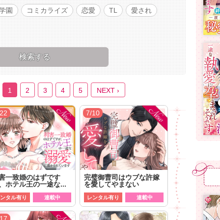
学園
コミカライズ
恋愛
TL
愛され
1
2
3
4
5
NEXT ›
/22
7/10
害一致婚のはずです
完璧御曹司はウブな許嫁
、ホテル王の一途な...
を愛してやまない
ンタル有り
連載中
レンタル有り
連載中
/17