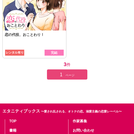
恋の代役、おことわり！
レンタル有り
完結
3
件
1
ページ
エタニティブックス
〜愛され乱される、オトナの恋。溺愛主義の恋愛レーベル〜
TOP
作家募集
書籍
お問い合わせ