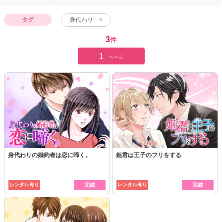
タグ
身代わり ×
3
件
1
ページ
身代わりの婚約者は恋に啼く。
姫君は王子のフリをする
レンタル有り
完結
レンタル有り
完結