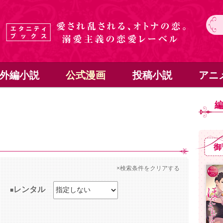
外編小説
公式漫画
投稿小説
アニ
御
×検索条件をクリアする
レンタル