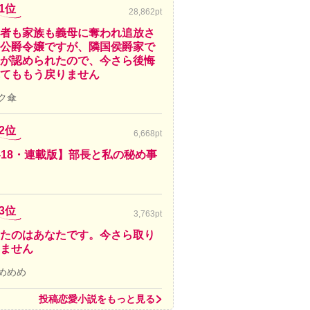
1位
28,862pt
者も家族も義母に奪われ追放さ
公爵令嬢ですが、隣国侯爵家で
が認められたので、今さら後悔
てももう戻りません
ク傘
2位
6,668pt
-18・連載版】部長と私の秘め事
3位
3,763pt
たのはあなたです。今さら取り
ません
めめめ
投稿恋愛小説をもっと見る