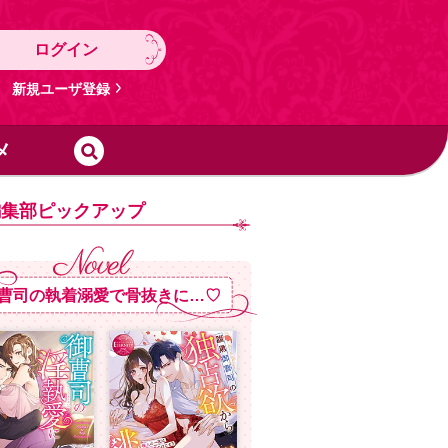
ログイン
新規ユーザ登録
メ
編集部ピックアップ
曹司の執着溺愛で骨抜きに…♡