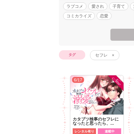
ラブコメ
愛され
子育て
コミカライズ
恋愛
タグ
セフレ ×
6/17
カタブツ検事のセフレに
なったと思ったら、...
レンタル有り
連載中