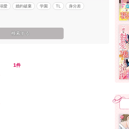
溺愛
婚約破棄
学園
TL
身分差
1
件