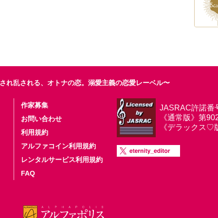
され乱される、オトナの恋。溺愛主義の恋愛レーベル〜
作家募集
JASRAC許諾番
《通常版》第9025
お問い合わせ
《デラックス♡版》第
利用規約
アルファコイン利用規約
レンタルサービス利用規約
FAQ