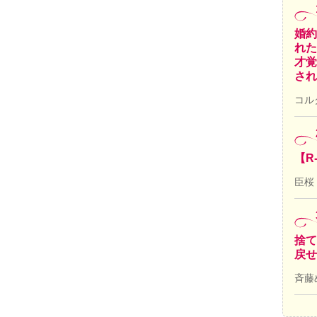
婚約
れた
才覚
され
コル
【R
臣桜
捨て
戻せ
斉藤