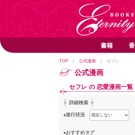
書籍
番
TOP
|
公式漫画
|
セフレ
公式漫画
セフレ の 恋愛漫画一覧
詳細検索
進行状況
おすすめタグ