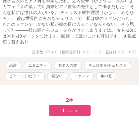
菱水音大のピアノ科を卒業した私、笠内望未（かさうち みみ）は
カフェ『音の葉』で店員兼ピアノ教室の先生として働きだした。 そ
んな私には憧れの人がいる。 チェリスト梶井理滉（かじい みちひ
ろ）。 彼は世界的に有名なチェリストで、私は彼のファンだった。
ただのファンでしかない私が彼の目に入ることなんかない。 そう思
ってた―――彼に頭からジュースをかけてしまうまでは。 ★Ｒ-18に
は※Ｒ-18マークをつけます。回避して読むことも可能です。 ★視点
切り替えあり
文字数 105,431
| 最終更新日 2021.11.17
| 登録日 2021.10.29
恋愛
エタニティ
有名人の彼
チェロ奏者/チェリスト
ピアニスト/ピアノ
切ない
イケメン
年の差
2
件
1
ページ