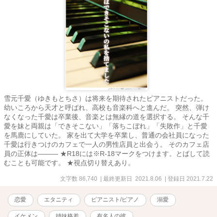
雪元千愛（ゆきもとちさ）は将来を期待されたピアニストだった。
幼いころから天才と呼ばれ、高校も音楽科へと進んだ。 突然、弾け
なくなった千愛は卒業後、音楽とは無縁の道を選択する。 そんな千
愛を妹と両親は「できそこない」「落ちこぼれ」「失敗作」と千愛
を馬鹿にしていた。 家を出て大学を卒業し、普通の会社員になった
千愛は行きつけのカフェで一人の男性店員と出会う。 そのカフェ店
員の正体は――― ★R18には※R-18マークをつけます。とばして読
むことも可能です。 ★視点切り替えあり。
文字数 86,740
| 最終更新日 2021.8.06
| 登録日 2021.7.22
恋愛
エタニティ
ピアニスト/ピアノ
溺愛
イケメン
姉妹格差
有名人の彼