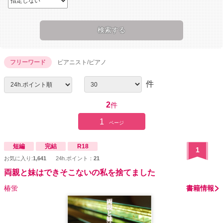
フリーワード
ピアニスト/ピアノ
件
2
件
1
ページ
短編
完結
R18
1
お気に入り:
1,641
24h.ポイント：
21
両親と妹はできそこないの私を捨てました
椿蛍
書籍情報