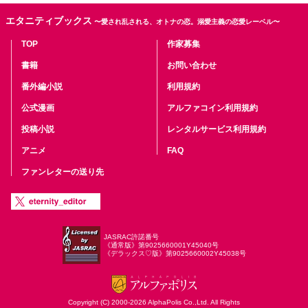
エタニティブックス
〜愛され乱される、オトナの恋。溺愛主義の恋愛レーベル〜
TOP
作家募集
書籍
お問い合わせ
番外編小説
利用規約
公式漫画
アルファコイン利用規約
投稿小説
レンタルサービス利用規約
アニメ
FAQ
ファンレターの送り先
JASRAC許諾番号
《通常版》第9025660001Y45040号
《デラックス♡版》第9025660002Y45038号
Copyright (C) 2000-2026 AlphaPolis Co.,Ltd. All Rights