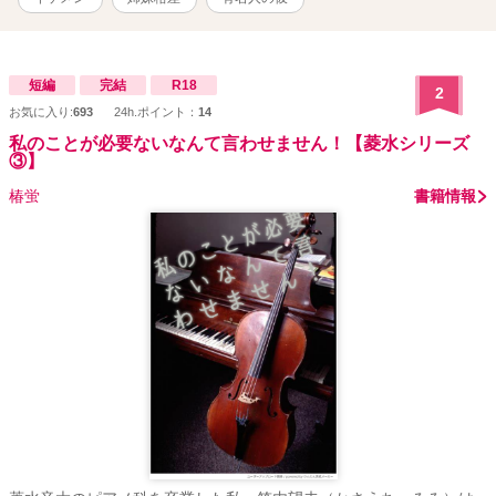
短編
完結
R18
2
お気に入り:
693
24h.ポイント：
14
私のことが必要ないなんて言わせません！【菱水シリーズ
③】
椿蛍
書籍情報