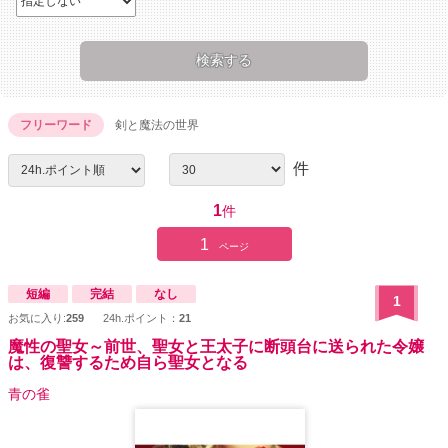
フリーワード
剣と魔法の世界
件
1
件
1
ページ
短編
完結
なし
1
お気に入り:
259
24h.ポイント：
21
魔性の聖女～前世、聖女と王太子に断頭台に送られた令嬢
は、復讐するため自ら聖女となる
青の雀