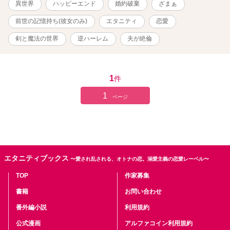
異世界
ハッピーエンド
婚約破棄
ざまぁ
前世の記憶持ち(彼女のみ)
エタニティ
恋愛
剣と魔法の世界
逆ハーレム
夫が絶倫
1
件
1
ページ
エタニティブックス
〜愛され乱される、オトナの恋。溺愛主義の恋愛レーベル〜
TOP
作家募集
書籍
お問い合わせ
番外編小説
利用規約
公式漫画
アルファコイン利用規約