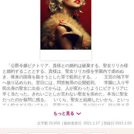
「公爵令嬢ビクトリア、貴様との婚約は破棄する。聖女リリカ様
と婚約することとする。貴様は、聖女リリカ様を学園内で虐めぬ
き、将来の国母を殺そうとした罪で処刑とする。」 王宮の地下牢
へ放り込められ、翌日には、問答無用の公開処刑。 学園に入り平
民出身の聖女に出会ってからは、人が変わったようにビクトリアに
辛く当たった。きれいごとしか言わない聖女を崇めた。本当に聖女
だったのか疑問に残る。 いくら、聖女と結婚したいから、といっ
ても酷すぎる扱いであり、屈辱である。 気が付けば、時が巻き戻
り３歳頃のビクトリアになっていた。今から１５年間必死に勉強し
もっと見る
て、聖女を超える魅力的な聖女になって、仕返ししてやる……とい
うお話にする予定です。
文字数 25,059
| 最終更新日 2021.1.17
| 登録日 2021.1.03