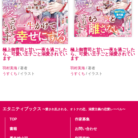
極上御曹司と甘い一夜を過ごした
極上御曹司と甘い一夜を過ごした
ら、可愛い王子ごと溺愛されてい
ら、可愛い王子ごと溺愛されてい
ます
ます
羽村美海
/ 著者
羽村美海
/ 著者
うすくち
/ イラスト
うすくち
/ イラスト
エタニティブックス
〜愛され乱される、オトナの恋。溺愛主義の恋愛レーベル〜
TOP
作家募集
書籍
お問い合わせ