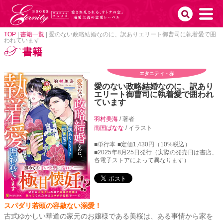
TOP
|
書籍一覧
|
愛のない政略結婚なのに、訳ありエリート御曹司に執着愛で囲
われています
書籍
エタニティ・赤
愛のない政略結婚なのに、訳あり
エリート御曹司に執着愛で囲われ
ています
羽村美海
/ 著者
南国ばなな
/ イラスト
■単行本
■定価1,430円（10%税込）
■2025年8月25日発行（実際の発売日は書店、
各電子ストアによって異なります）
スパダリ若頭の容赦ない溺愛！
古式ゆかしい華道の家元のお嬢様である美桜は、ある事情から家を