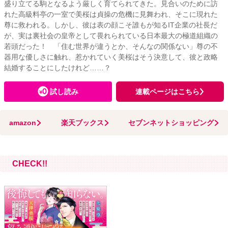
盛り立てる駒となるよう厳しく育てられてきた。見合いのために訪
れた高級料亭の一室で美桜は貞操の危機に見舞われ、そこに現れた
尊に救われる。しかし、彼は表の顔こそ誰もが知るIT企業の社長だ
が、実は裏社会の皇帝として畏れられている日本最大の極道組織の
若頭だった！ 「住む世界が違うとか、そんなの関係ない」尊の不
器用な優しさに触れ、惹かれていく美桜はそう決意して、彼と政略
結婚することにしたけれど……？
試し読み
連載ページはこちら
amazon
楽天ブックス
セブンネットショッピング
CHECK!!