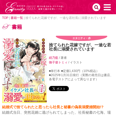
TOP
|
書籍一覧
|
捨てられた花嫁ですが、一途な若社長に溺愛されています
書籍
エタニティ・赤
捨てられた花嫁ですが、一途な若
社長に溺愛されています
紺乃藍
/ 著者
御子柴トミィ
/ イラスト
■単行本
■定価1,430円（10%税込）
■2025年1月31日発行（実際の発売日は書店、
各電子ストアによって異なります）
結婚式で捨てられたと思ったら社長と秘書の偽装溺愛婚開始!?
結婚式当日、突然花婿に逃げられてしまった、社長秘書の七海。場