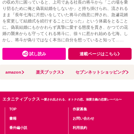
の収め方に困っていると、上司である社長の将斗から「この場を乗
り切るために俺と偽装結婚をしないか」と持ち掛けられ、流される
まま『長年七海に片想いをしていた将斗の熱意に押され、急遽花婿
を変更して結婚式を続行することになった』という体裁をとること
に。偽装結婚にもかかわらず真摯に愛する態度を貫き、かつての花
婿の襲来からも守ってくれる将斗に、徐々に惹かれ始める七海。し
かし、将斗が偽りではなく本当に自分を想っていると知って……
試し読み
連載ページはこちら
amazon
楽天ブックス
セブンネットショッピング
エタニティブックス
〜愛され乱される、オトナの恋。溺愛主義の恋愛レーベル〜
TOP
作家募集
書籍
お問い合わせ
番外編小説
利用規約