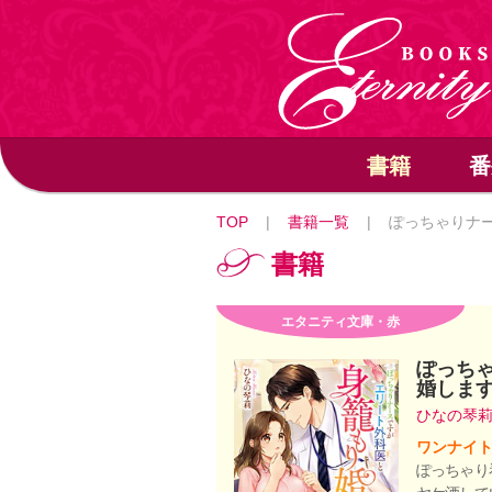
書籍
番
TOP
|
書籍一覧
|
ぽっちゃりナ
書籍
エタニティ文庫・赤
ぽっち
婚しま
ひなの琴
ワンナイト
ぽっちゃり