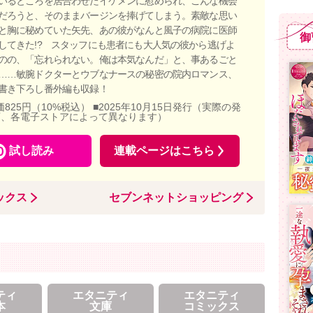
いるところを居合わせたイケメンに慰められ、こんな機会
だろうと、そのままバージンを捧げてしまう。素敵な思い
と胸に秘めていた矢先、あの彼がなんと風子の病院に医師
御
してきた!? スタッフにも患者にも大人気の彼から逃げよ
のの、「忘れられない。俺は本気なんだ」と、事あるごと
……敏腕ドクターとウブなナースの秘密の院内ロマンス、
書き下ろし番外編も収録！
価825円（10%税込） ■2025年10月15日発行（実際の発
店、各電子ストアによって異なります）
試し読み
連載ページはこちら
ックス
セブンネットショッピング
ティ
エタニティ
エタニティ
本
文庫
コミックス