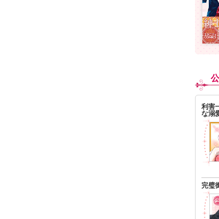
利害
な溺
完璧