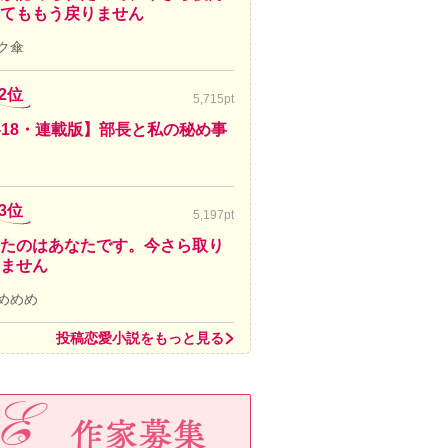
てももう戻りません
ク傘
2位
5,715pt
-18・連載版】部長と私の秘め事
3位
5,197pt
たのはあなたです。今さら取り
ません
めめめ
投稿恋愛小説をもっと見る