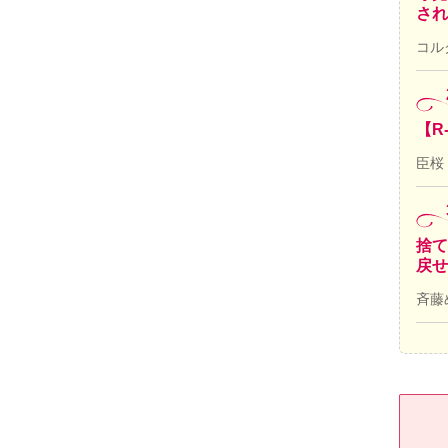
され
コル
【R
臣桜
捨て
戻せ
斉藤