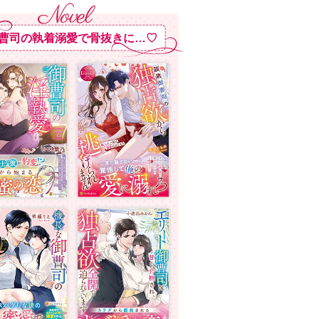
曹司の執着溺愛で骨抜きに…♡