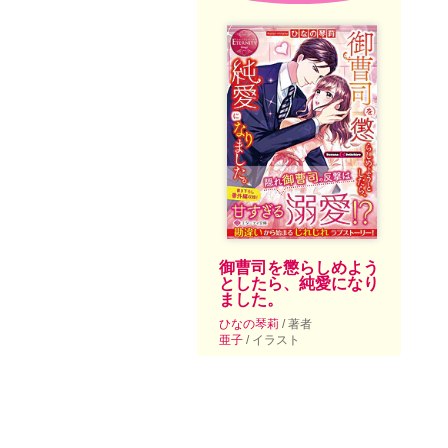
御曹司を懲らしめよう
としたら、純愛になり
ました。
ひなの琴莉
/ 著者
亜子
/ イラスト