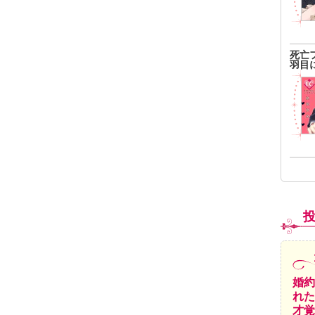
死亡
羽目
婚約
れた
才覚