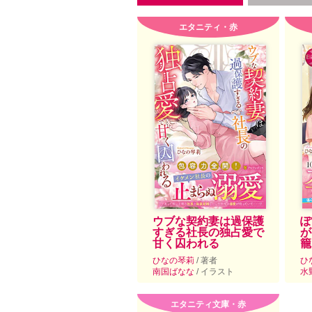
エタニティ・赤
ウブな契約妻は過保護
ぽ
すぎる社長の独占愛で
が
甘く囚われる
籠
ひなの琴莉
/ 著者
ひ
南国ばなな
/ イラスト
水
エタニティ文庫・赤