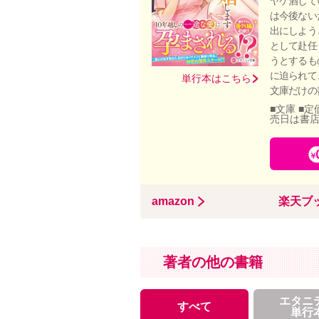
ヤケ酒して
は今後ない
出にしよう
として赴任
うとするも
に迫られて
単行本はこちら
文庫だけの
■文庫 ■定
売日は書
amazon
楽天ブ
著者の他の書籍
エタニ
すべて
単行