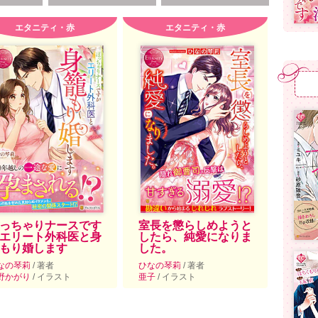
エタニティ・赤
エタニティ・赤
っちゃりナースです
室長を懲らしめようと
エリート外科医と身
したら、純愛になりま
もり婚します
した。
なの琴莉
/ 著者
ひなの琴莉
/ 著者
野かがり
/ イラスト
亜子
/ イラスト