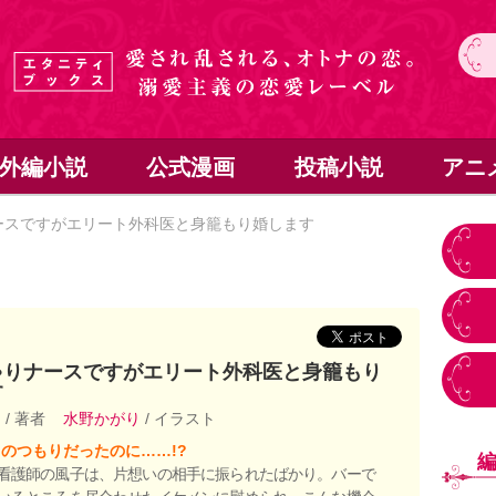
外編小説
公式漫画
投稿小説
アニ
ースですがエリート外科医と身籠もり婚します
ゃりナースですがエリート外科医と身籠もり
す
莉
/ 著者
水野かがり
/ イラスト
のつもりだったのに……!?
看護師の風子は、片想いの相手に振られたばかり。バーで