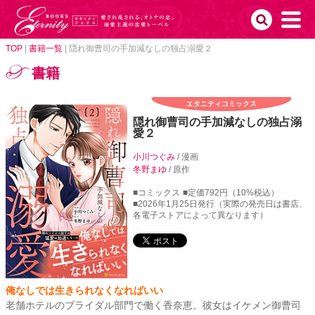
TOP
|
書籍一覧
|
隠れ御曹司の手加減なしの独占溺愛２
書籍
エタニティコミックス
隠れ御曹司の手加減なしの独占溺
愛２
小川つぐみ
/ 漫画
冬野まゆ
/ 原作
■コミックス
■定価792円（10%税込）
■2026年1月25日発行（実際の発売日は書店、
各電子ストアによって異なります）
俺なしでは生きられなくなればいい
老舗ホテルのブライダル部門で働く香奈恵。彼女はイケメン御曹司