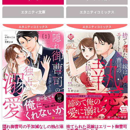
エタニティ文庫
エタニティコミックス
エタニティコミックス
エタニティコミックス
隠れ御曹司の手加減なしの独占溺
捨てられた花嫁はエリート御曹司