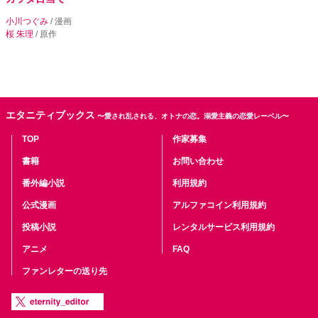
小川つぐみ
/ 漫画
桜 朱理
/ 原作
エタニティブックス
〜愛され乱される、オトナの恋。溺愛主義の恋愛レーベル〜
TOP
作家募集
書籍
お問い合わせ
番外編小説
利用規約
公式漫画
アルファコイン利用規約
投稿小説
レンタルサービス利用規約
アニメ
FAQ
ファンレターの送り先