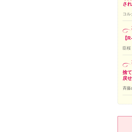
され
コル
【R
臣桜
捨て
戻せ
斉藤