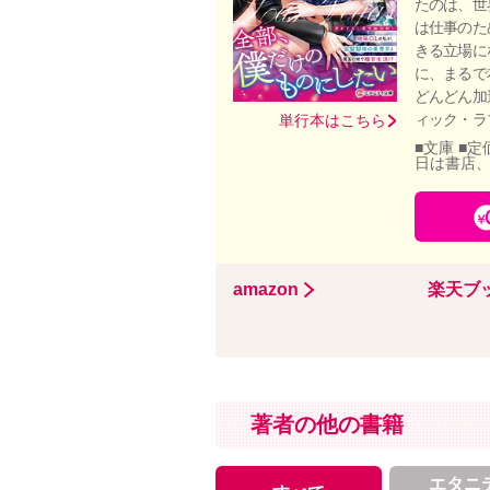
たのは、世
は仕事のた
きる立場に
に、まるで
どんどん加
ィック・ラ
単行本はこちら
■文庫 ■定
日は書店
amazon
楽天ブ
著者の他の書籍
エタニ