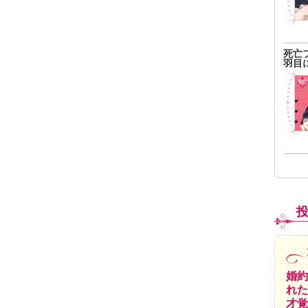
死亡
羽目
婚約
れた
才覚