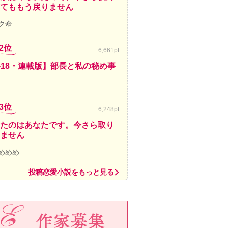
てももう戻りません
ク傘
2位
6,661pt
-18・連載版】部長と私の秘め事
3位
6,248pt
たのはあなたです。今さら取り
ません
めめめ
投稿恋愛小説をもっと見る