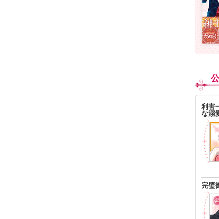
利害
な溺
完璧