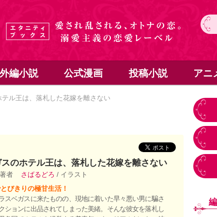
外編小説
公式漫画
投稿小説
アニ
ホテル王は、落札した花嫁を離さない
ガスのホテル王は、落札した花嫁を離さない
 著者
さばるどろ
/ イラスト
でとびきりの極甘生活！
ラスベガスに来たものの、現地に着いた早々悪い男に騙さ
クションに出品されてしまった美緒。そんな彼女を落札し