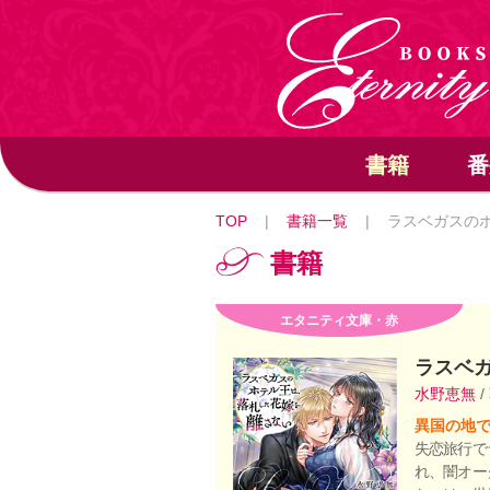
書籍
番
TOP
|
書籍一覧
|
ラスベガスの
書籍
エタニティ文庫・赤
ラスベ
水野恵無
/
異国の地
失恋旅行で
れ、闇オー