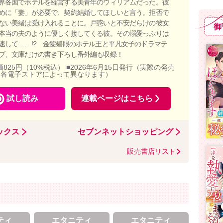
界各国でホテルを経営する美青年のウィリアムだった。彼
めに「妻」が必要で、契約結婚してほしいと言う。拒否で
ない美緒は受け入れることに。戸惑いと不安だらけの彼女
御
本当の夫のように優しく接してくる彼。その溺愛っぷりは
速して……!? 金髪碧眼のホテル王と平凡女子のドラマテ
ブ、文庫だけの書き下ろし番外編も収録！
価825円（10%税込） ■2026年6月15日発行（実際の発売
、各電子ストアによって異なります）
試し読み
連載ページはこちら
ックス
セブンネットショッピング
販売書店リスト
ティ
エタニティ
エタニティ