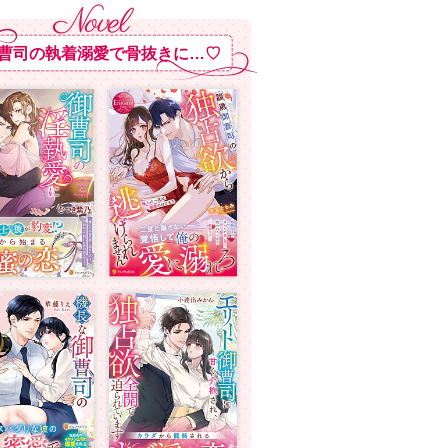
曹司の執着溺愛で骨抜きに…♡