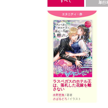
すべて
単行
エタニティ・赤
ラスベガスのホテル王
は、落札した花嫁を離
さない
水野恵無
/ 著者
さばるどろ
/ イラスト