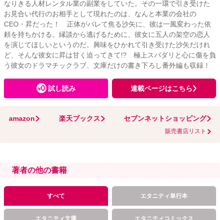
なりきる人材レンタル業の副業をしていた。その一環で引き受けた
お見合い代行のお相手として現れたのは、なんと本業の会社の
CEO・昇だった！ 正体がバレて焦る沙矢に、彼は一風変わった依
頼を持ちかける。縁談から逃げるために、彼女に五人の架空の恋人
を演じてほしいというのだ。興味をひかれて引き受けた沙矢だけれ
ど、そんな彼女に昇は甘く迫ってきて!? 極上スパダリと心に傷を負
う彼女のドラマチックラブ、文庫だけの書き下ろし番外編も収録！
試し読み
連載ページはこちら
amazon
楽天ブックス
セブンネットショッピング
販売書店リスト
著者の他の書籍
すべて
エタニティ単行本
エタニティ文庫
エタニティコミックス