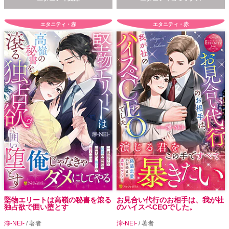
エタニティ・赤
エタニティ・赤
堅物エリートは高嶺の秘書を滾る
お見合い代行のお相手は、我が社
独占欲で囲い堕とす
のハイスペCEOでした。
濘-NEI-
/ 著者
濘-NEI-
/ 著者