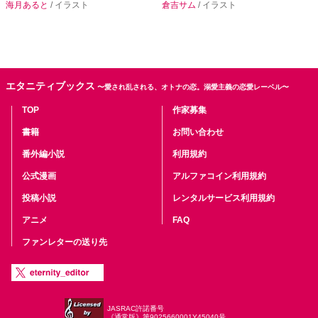
海月あると
/ イラスト
倉吉サム
/ イラスト
エタニティブックス
〜愛され乱される、オトナの恋。溺愛主義の恋愛レーベル〜
TOP
作家募集
書籍
お問い合わせ
番外編小説
利用規約
公式漫画
アルファコイン利用規約
投稿小説
レンタルサービス利用規約
アニメ
FAQ
ファンレターの送り先
JASRAC許諾番号
《通常版》第9025660001Y45040号