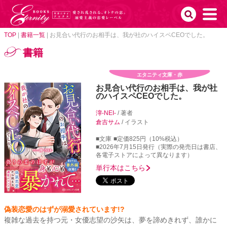
TOP
|
書籍一覧
|
お見合い代行のお相手は、我が社のハイスペCEOでした。
書籍
エタニティ文庫・赤
お見合い代行のお相手は、我が社
のハイスペCEOでした。
濘-NEI-
/ 著者
倉吉サム
/ イラスト
■文庫
■定価825円（10%税込）
■2026年7月15日発行（実際の発売日は書店、
各電子ストアによって異なります）
単行本はこちら
偽装恋愛のはずが溺愛されています!?
複雑な過去を持つ元・女優志望の沙矢は、夢を諦めきれず、誰かに