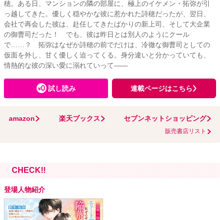
穂。ある日、マンションの隣の部屋に、極上のイケメン・拓弥が引
っ越してきた。優しく穏やかな彼に惹かれた詩穂だったが、翌日、
会社で再会した彼は、赴任してきたばかりの新上司、そして大企業
の御曹司だった！ でも、彼は昨日とは別人のようにクール
で……？ 拓弥はなぜか詩穂の前でだけは、冷徹な御曹司としての
仮面を外し、甘く優しく迫ってくる。身分違いと分かっていても、
情熱的な彼の深い愛に溺れていって――
試し読み
連載ページはこちら
amazon
楽天ブックス
セブンネットショッピング
販売書店リスト
CHECK!!
登場人物紹介