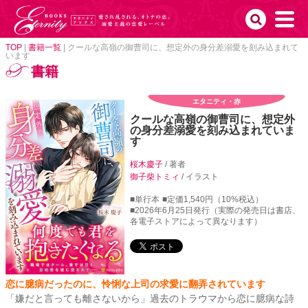
TOP
|
書籍一覧
|
クールな高嶺の御曹司に、想定外の身分差溺愛を刻み込まれて
います
書籍
エタニティ・赤
クールな高嶺の御曹司に、想定外
の身分差溺愛を刻み込まれていま
す
桜木慶子
/ 著者
御子柴トミィ
/ イラスト
■単行本
■定価1,540円（10%税込）
■2026年6月25日発行（実際の発売日は書店、
各電子ストアによって異なります）
恋に臆病だったのに、怜悧な上司の求愛に翻弄されています
「嫌だと言っても離さないから」過去のトラウマから恋に臆病な詩