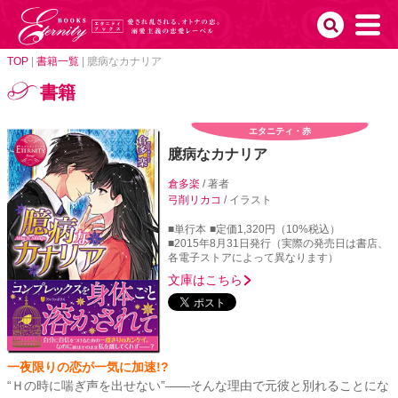
TOP
|
書籍一覧
|
臆病なカナリア
書籍
エタニティ・赤
臆病なカナリア
倉多楽
/ 著者
弓削リカコ
/ イラスト
■単行本
■定価1,320円（10%税込）
■2015年8月31日発行（実際の発売日は書店、
各電子ストアによって異なります）
文庫はこちら
一夜限りの恋が一気に加速!?
“Ｈの時に喘ぎ声を出せない”――そんな理由で元彼と別れることにな