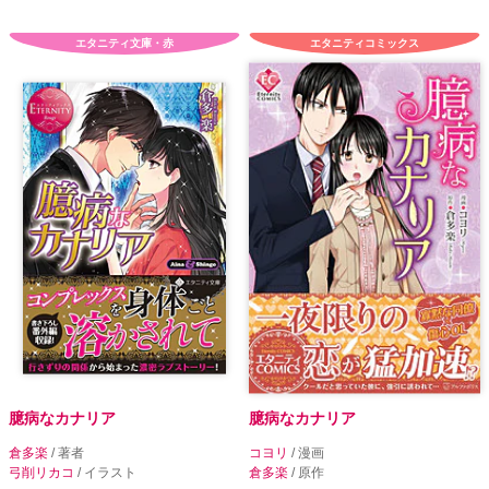
エタニティ文庫・赤
エタニティコミックス
臆病なカナリア
臆病なカナリア
倉多楽
/ 著者
コヨリ
/ 漫画
弓削リカコ
/ イラスト
倉多楽
/ 原作