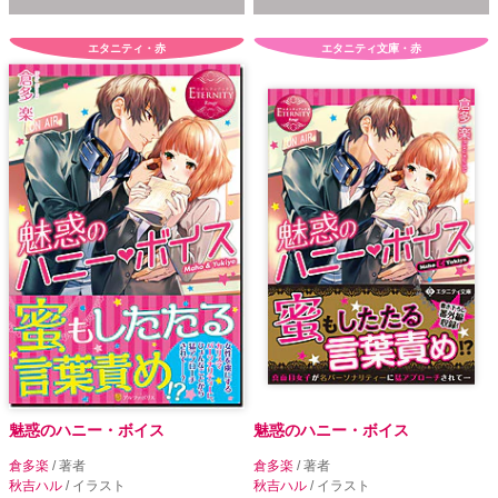
エタニティ・赤
エタニティ文庫・赤
魅惑のハニー・ボイス
魅惑のハニー・ボイス
倉多楽
/ 著者
倉多楽
/ 著者
秋吉ハル
/ イラスト
秋吉ハル
/ イラスト