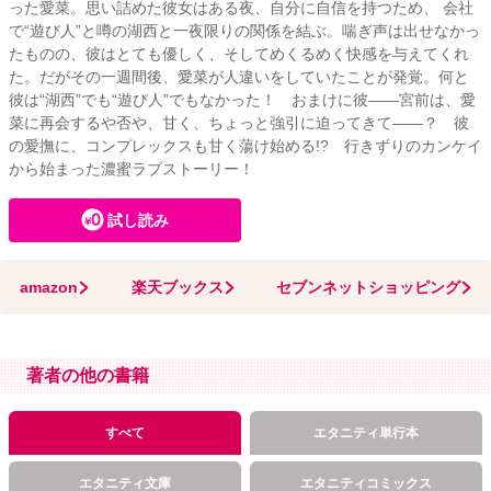
った愛菜。思い詰めた彼女はある夜、自分に自信を持つため、 会社
で“遊び人”と噂の湖西と一夜限りの関係を結ぶ。喘ぎ声は出せなかっ
たものの、彼はとても優しく、そしてめくるめく快感を与えてくれ
た。だがその一週間後、愛菜が人違いをしていたことが発覚。何と
彼は“湖西”でも“遊び人”でもなかった！ おまけに彼――宮前は、愛
菜に再会するや否や、甘く、ちょっと強引に迫ってきて――？ 彼
の愛撫に、コンプレックスも甘く蕩け始める!? 行きずりのカンケイ
から始まった濃蜜ラブストーリー！
試し読み
amazon
楽天ブックス
セブンネットショッピング
著者の他の書籍
すべて
エタニティ単行本
エタニティ文庫
エタニティコミックス