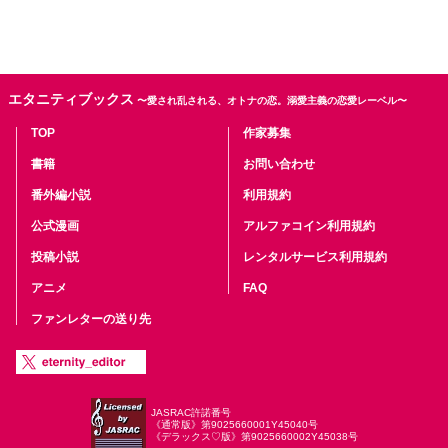
エタニティブックス
〜愛され乱される、オトナの恋。溺愛主義の恋愛レーベル〜
TOP
作家募集
書籍
お問い合わせ
番外編小説
利用規約
公式漫画
アルファコイン利用規約
投稿小説
レンタルサービス利用規約
アニメ
FAQ
ファンレターの送り先
JASRAC許諾番号
《通常版》第9025660001Y45040号
《デラックス♡版》第9025660002Y45038号