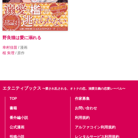
野良猫は愛に溺れる
幸村佳苗
/ 漫画
桜 朱理
/ 原作
エタニティブックス
〜愛され乱される、オトナの恋。溺愛主義の恋愛レーベル〜
TOP
作家募集
書籍
お問い合わせ
番外編小説
利用規約
公式漫画
アルファコイン利用規約
投稿小説
レンタルサービス利用規約