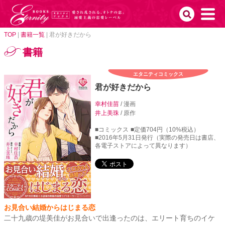
TOP
|
書籍一覧
|
君が好きだから
書籍
エタニティコミックス
君が好きだから
幸村佳苗
/ 漫画
井上美珠
/ 原作
■コミックス
■定価704円（10%税込）
■2016年5月31日発行（実際の発売日は書店、
各電子ストアによって異なります）
お見合い結婚からはじまる恋
二十九歳の堤美佳がお見合いで出逢ったのは、エリート育ちのイケ