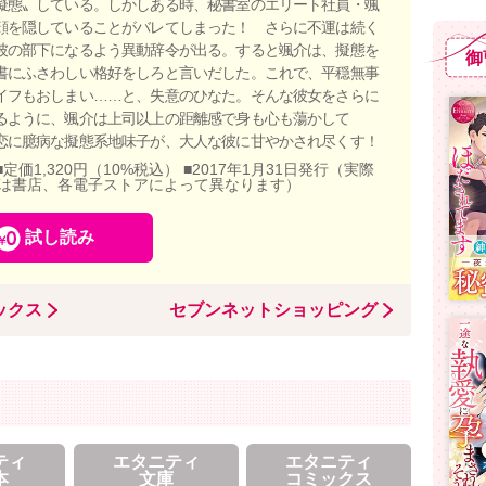
擬態〟している。しかしある時、秘書室のエリート社員・颯
顔を隠していることがバレてしまった！ さらに不運は続く
彼の部下になるよう異動辞令が出る。すると颯介は、擬態を
御
書にふさわしい格好をしろと言いだした。これで、平穏無事
イフもおしまい……と、失意のひなた。そんな彼女をさらに
るように、颯介は上司以上の距離感で身も心も蕩かして
恋に臆病な擬態系地味子が、大人な彼に甘やかされ尽くす！
■定価1,320円（10%税込） ■2017年1月31日発行（実際
は書店、各電子ストアによって異なります）
試し読み
ックス
セブンネットショッピング
ティ
エタニティ
エタニティ
本
文庫
コミックス