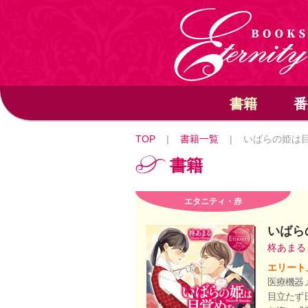
書籍
番
TOP
|
書籍一覧
|
いばらの姫は
書籍
エタニティ・赤
いばら
柊あま
エリート
医療機器
目立たず