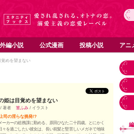
外編小説
公式漫画
投稿小説
アニ
目覚めを望まない
の姫は目覚めを望まない
る
/ 著者
篁ふみ
/ イラスト
上司の淫らな挑発!?
メーカーの総務課に勤める、原田ひなた二十四歳。とにかく
日々を過ごしたい彼女は、長い前髪と堅苦しいメガネで地味