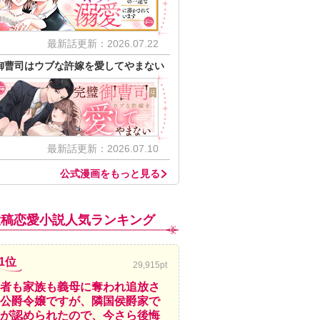
最新話更新：2026.07.22
御曹司はウブな許嫁を愛してやまない
最新話更新：2026.07.10
公式漫画をもっと見る
投稿恋愛小説人気ランキング
1位
29,915pt
者も家族も義母に奪われ追放さ
公爵令嬢ですが、隣国侯爵家で
が認められたので、今さら後悔