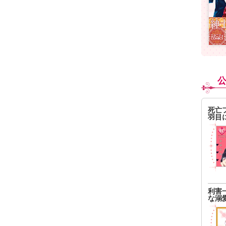
死亡
羽目
利害
な溺