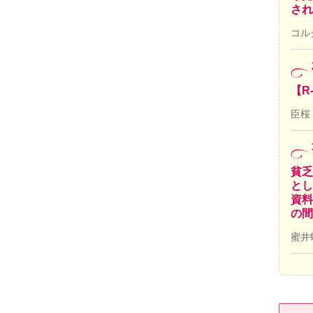
され
コル
【R
臣桜
貧乏
とし
資料
の間
蜜井