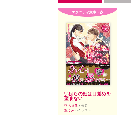
エタニティ文庫・赤
いばらの姫は目覚めを
望まない
柊あまる
/ 著者
篁ふみ
/ イラスト