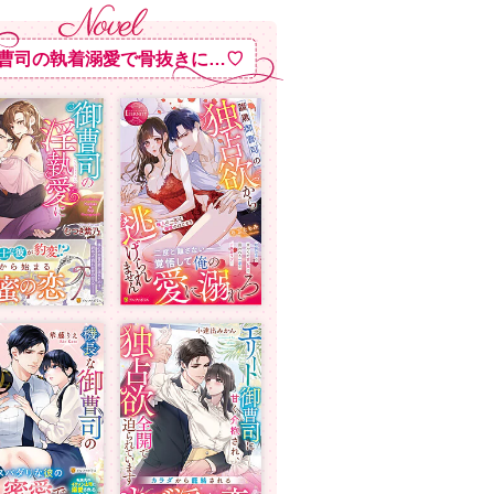
曹司の執着溺愛で骨抜きに…♡