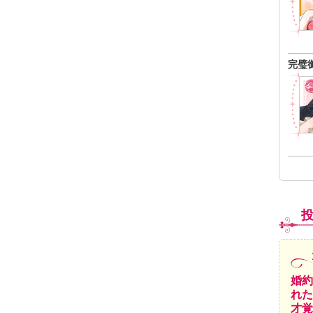
完璧
婚約
れた
才覚