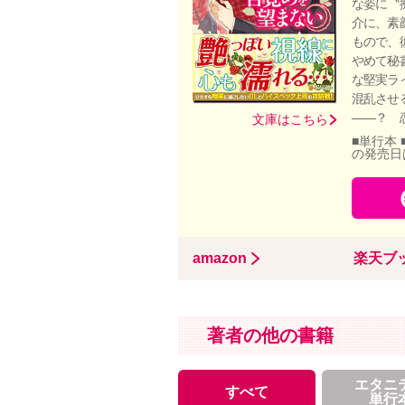
な姿に〝
介に、素
もので、
やめて秘
な堅実ラ
混乱させ
――？ 
文庫はこちら
■単行本 
の発売日
amazon
楽天ブ
著者の他の書籍
エタニ
すべて
単行