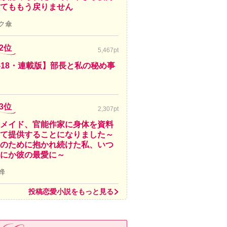
てももう戻りません
ク傘
2位
5,467pt
-18・連載版】部長と私の秘め事
3位
2,307pt
メイド、官能作家に身体を資料
て提供することになりました～
のために抱かれ続けた私、いつ
にか彼の最愛に～
蜂
投稿恋愛小説をもっと見る