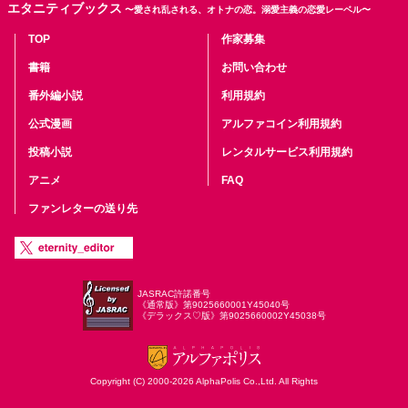
エタニティブックス
〜愛され乱される、オトナの恋。溺愛主義の恋愛レーベル〜
TOP
作家募集
書籍
お問い合わせ
番外編小説
利用規約
公式漫画
アルファコイン利用規約
投稿小説
レンタルサービス利用規約
アニメ
FAQ
ファンレターの送り先
JASRAC許諾番号
《通常版》第9025660001Y45040号
《デラックス♡版》第9025660002Y45038号
Copyright (C) 2000-2026 AlphaPolis Co.,Ltd. All Rights