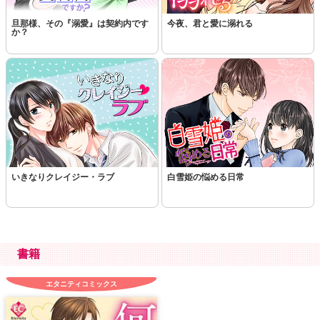
旦那様、その『溺愛』は契約内です
今夜、君と愛に溺れる
か？
いきなりクレイジー・ラブ
白雪姫の悩める日常
書籍
エタニティコミックス