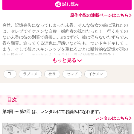
試し読み
原作小説の連載ページはこちら
突然、記憶喪失になってしまった未香。そんな彼女の前に現れたの
は、セレブでイケメンな自称・婚約者の涼也だった！ 行くあての
ない未香は彼の別荘で療養……のはずが、彼は淫らないたずらで未
香を翻弄。迫ってくる涼也に戸惑いながらも、ついドキドキしてし
まう。そして彼とスキンシップを重ねるごとに断片的な記憶が頭の
中に現れて……エロきゅんミステリーラブが待望の漫画化！
もっと見る
TL
ラブコメ
社長
セレブ
イケメン
目次
第2回 〜 第7回 は、レンタルにてお読みになれます。
レンタルはこちら