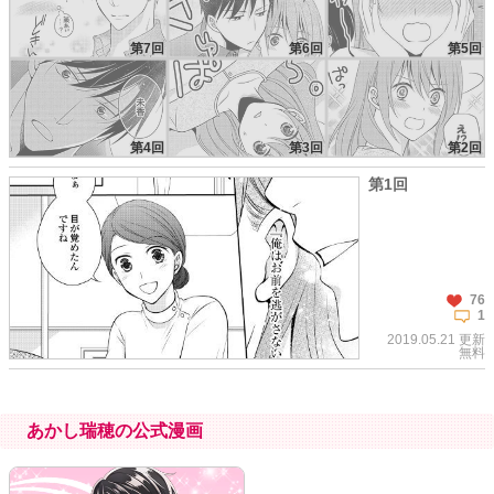
第7回
第6回
第5回
第4回
第3回
第2回
第1回
76
1
2019.05.21 更新
無料
あかし瑞穂の公式漫画