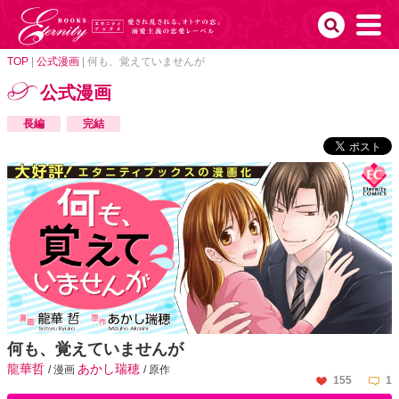
TOP
|
公式漫画
|
何も、覚えていませんが
公式漫画
長編
完結
何も、覚えていませんが
龍華哲
あかし瑞穂
/ 漫画
/ 原作
155
1