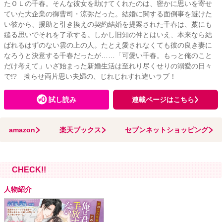
たＯＬの千春。そんな彼女を助けてくれたのは、密かに思いを寄せ
ていた大企業の御曹司・涼弥だった。結婚に関する面倒事を避けた
い彼から、援助と引き換えの契約結婚を提案された千春は、藁にも
縋る思いでそれを了承する。しかし旧知の仲とはいえ、本来なら結
ばれるはずのない雲の上の人。たとえ愛されなくても彼の良き妻に
なろうと決意する千春だったが……「可愛い千春。もっと俺のこと
だけ考えて」いざ始まった新婚生活は至れり尽くせりの溺愛の日々
で!? 拗らせ両片思い夫婦の、じれじれすれ違いラブ！
試し読み
連載ページはこちら
amazon
楽天ブックス
セブンネットショッピング
CHECK!!
人物紹介