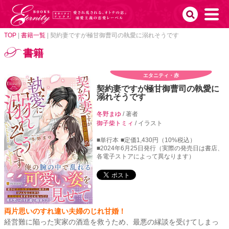
TOP
|
書籍一覧
|
契約妻ですが極甘御曹司の執愛に溺れそうです
書籍
エタニティ・赤
契約妻ですが極甘御曹司の執愛に
溺れそうです
冬野まゆ
/ 著者
御子柴トミィ
/ イラスト
■単行本
■定価1,430円（10%税込）
■2024年6月25日発行（実際の発売日は書店、
各電子ストアによって異なります）
両片思いのすれ違い夫婦のじれ甘婚！
経営難に陥った実家の酒造を救うため、最悪の縁談を受けてしまっ