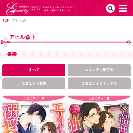
TOP
|
アヒル森下
アヒル森下
書籍
すべて
エタニティ単行本
エタニティ文庫
エタニティコミックス
エタニティ・赤
エタニティ・赤