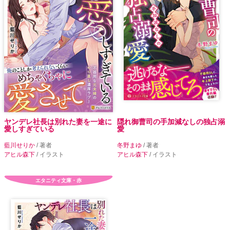
ヤンデレ社長は別れた妻を一途に
隠れ御曹司の手加減なしの独占溺
愛しすぎている
愛
藍川せりか
/ 著者
冬野まゆ
/ 著者
アヒル森下
/ イラスト
アヒル森下
/ イラスト
エタニティ文庫・赤