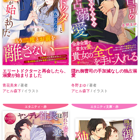
エリートドクターと再会したら、
隠れ御曹司の手加減なしの独占溺
溺愛が始まりました
愛
青花美来
/ 著者
冬野まゆ
/ 著者
アヒル森下
/ イラスト
アヒル森下
/ イラスト
エタニティ・赤
エタニティ文庫・赤