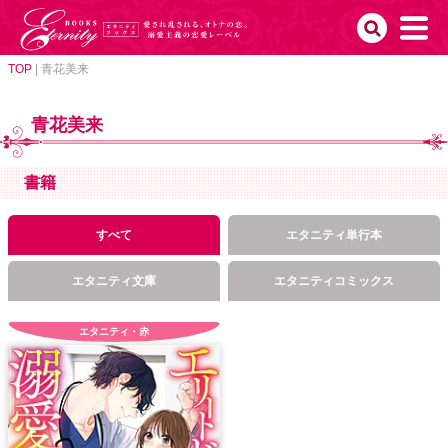
TOP
|
青花美来
青花美来
書籍
すべて
エタニティ単行本
エタニティ文庫
エタニティコミックス
エタニティ・赤