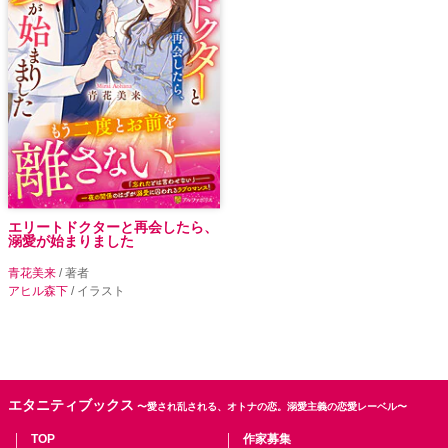
エリートドクターと再会したら、
溺愛が始まりました
青花美来
/ 著者
アヒル森下
/ イラスト
エタニティブックス
〜愛され乱される、オトナの恋。溺愛主義の恋愛レーベル〜
TOP
作家募集