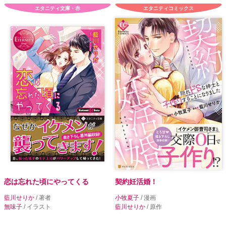
エタニティ文庫・赤
エタニティコミックス
恋は忘れた頃にやってくる
契約妊活婚！
藍川せりか
/ 著者
小牧夏子
/ 漫画
無味子
/ イラスト
藍川せりか
/ 原作