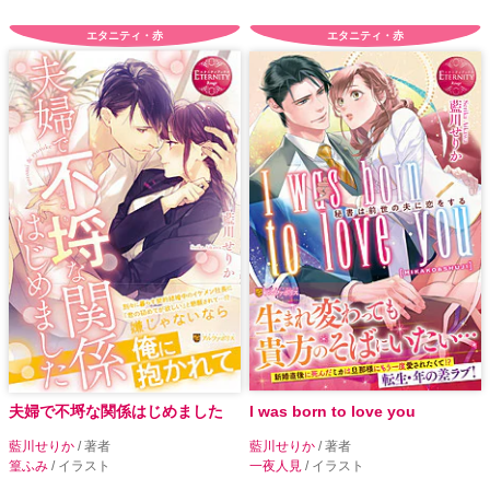
エタニティ・赤
エタニティ・赤
夫婦で不埒な関係はじめました
I was born to love you
藍川せりか
/ 著者
藍川せりか
/ 著者
篁ふみ
/ イラスト
一夜人見
/ イラスト