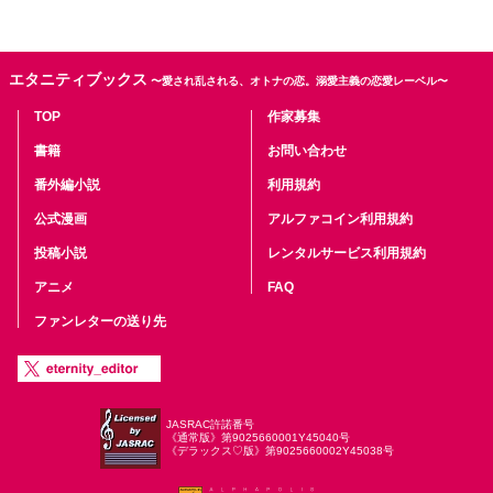
エタニティブックス
〜愛され乱される、オトナの恋。溺愛主義の恋愛レーベル〜
TOP
作家募集
書籍
お問い合わせ
番外編小説
利用規約
公式漫画
アルファコイン利用規約
投稿小説
レンタルサービス利用規約
アニメ
FAQ
ファンレターの送り先
JASRAC許諾番号
《通常版》第9025660001Y45040号
《デラックス♡版》第9025660002Y45038号