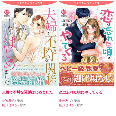
エタニティコミックス
エタニティコミックス
夫婦で不埒な関係はじめました
恋は忘れた頃にやってくる
小牧夏子
/ 漫画
蒼井みづ
/ 漫画
藍川せりか
/ 原作
藍川せりか
/ 原作