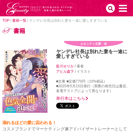
TOP
|
書籍一覧
|
ヤンデレ社長は別れた妻を一途に愛しすぎている
書籍
エタニティ文庫・赤
ヤンデレ社長は別れた妻を一途に
愛しすぎている
藍川せりか
/ 著者
アヒル森下
/ イラスト
■文庫
■定価770円（10%税込）
■2025年5月15日発行（実際の発売日は書店、
各電子ストアによって異なります）
単行本はこちら
溺れるほどの愛に囚われる！
コスメブランドでマーケティング兼アドバイザートレーナーとして