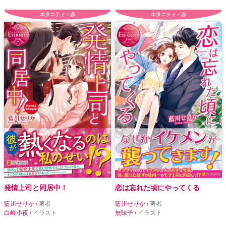
エタニティ・赤
エタニティ・赤
発情上司と同居中！
恋は忘れた頃にやってくる
藍川せりか
/ 著者
藍川せりか
/ 著者
白崎小夜
/ イラスト
無味子
/ イラスト