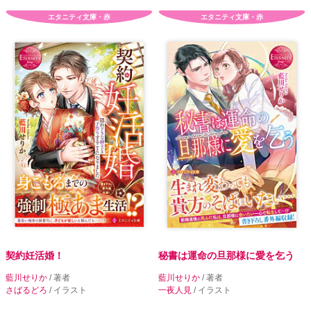
エタニティ文庫・赤
エタニティ文庫・赤
契約妊活婚！
秘書は運命の旦那様に愛を乞う
藍川せりか
/ 著者
藍川せりか
/ 著者
さばるどろ
/ イラスト
一夜人見
/ イラスト