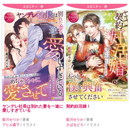
エタニティ・赤
エタニティ・赤
ヤンデレ社長は別れた妻を一途に
契約妊活婚！
愛しすぎている
藍川せりか
/ 著者
藍川せりか
/ 著者
アヒル森下
/ イラスト
さばるどろ
/ イラスト