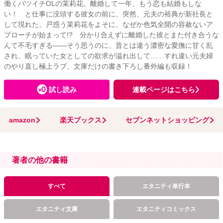
働くバツイチOLの茉莉花。離婚して一年、もう恋も結婚もしな
い！ と仕事に没頭する彼女の前に、突然、元夫の裕典が新社長と
して現れた。戸惑う茉莉花をよそに、なぜか色気全開の容赦ないア
プローチが始まって!? 分かり合えずに離婚した彼とまた付き合うな
んて不毛すぎる――そう思うのに、昔とは違う濃密な愛撫に甘く乱
され、眠っていた女としての欲求が溢れ出して……すれ違い元夫婦
のやり直し極上ラブ、文庫だけの書き下ろし番外編も収録！
試し読み
連載ページはこちら
amazon
楽天ブックス
セブンネットショッピング
著者の他の書籍
すべて
エタニティ単行本
エタニティ文庫
エタニティコミックス