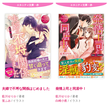
エタニティ文庫・赤
エタニティ文庫・赤
夫婦で不埒な関係はじめました
発情上司と同居中！
藍川せりか
/ 著者
藍川せりか
/ 著者
篁ふみ
/ イラスト
白崎小夜
/ イラスト