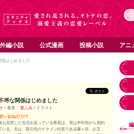
外編小説
公式漫画
投稿小説
アニ
関係はじめました
不埒な関係はじめました
りか
/ 著者
篁ふみ
/ イラスト
甘いおねだり!?
味も充実した生活を送っている希美は、実は半年前から契約
ている。夫は、取引先のイケメン社長である藤ヶ谷。お互