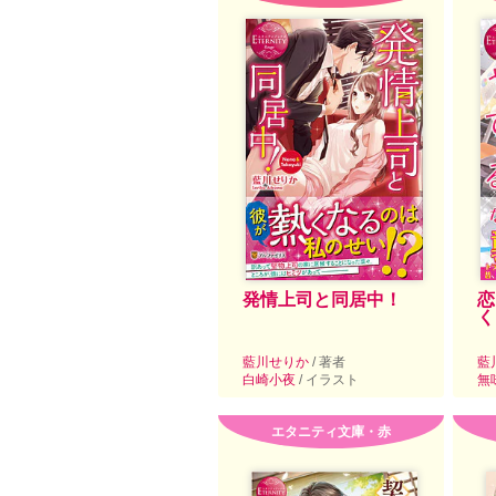
発情上司と同居中！
恋
く
藍川せりか
/ 著者
藍
白崎小夜
/ イラスト
無
エタニティ文庫・赤