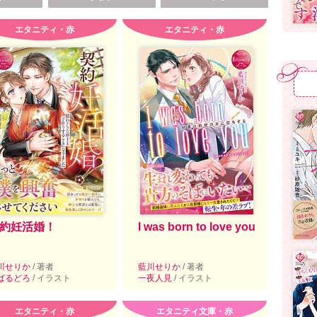
エタニティ・赤
エタニティ・赤
約妊活婚！
I was born to love you
川せりか
/ 著者
藍川せりか
/ 著者
ばるどろ
/ イラスト
一夜人見
/ イラスト
エタニティ・赤
エタニティ文庫・赤