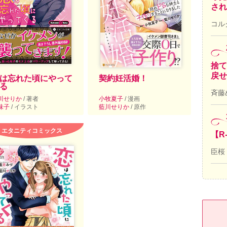
され
コル
捨て
戻せ
は忘れた頃にやって
契約妊活婚！
る
斉藤
川せりか
/ 著者
小牧夏子
/ 漫画
味子
/ イラスト
藍川せりか
/ 原作
エタニティコミックス
【R
臣桜