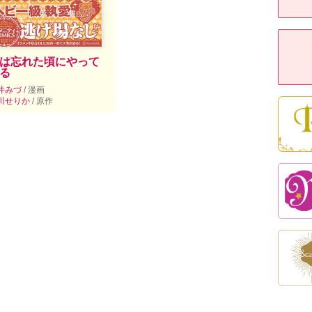
は忘れた頃にやって
る
井みづ
/ 漫画
川せりか
/ 原作