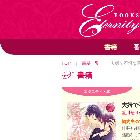
書籍
番
TOP
|
書籍一覧
|
夫婦で不埒な
書籍
エタニティ・赤
夫婦で
藍川せ
契約夫の
仕事も趣
結婚をし