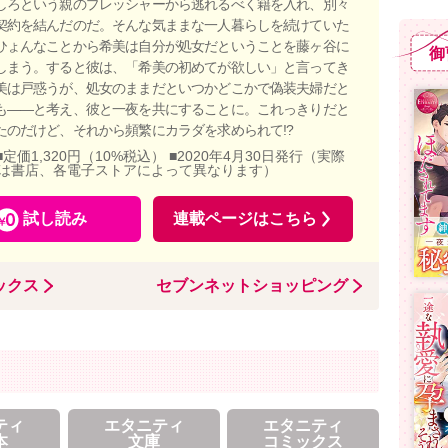
しろという親のプレッシャーから逃れるべく籍を入れ、別々
契約を結んだのだ。そんな気ままな一人暮らしを続けていた
ひょんなことから希美は自分が処女だということを藤ヶ谷に
御
しまう。すると彼は、「希美の初めてが欲しい」と言ってき
美は戸惑うが、処女のままだといつかどこかで偽装夫婦だと
も――と考え、彼と一夜を共にすることに。これっきりだと
たのだけど、それから頻繁にカラダを求められて!?
■定価1,320円（10%税込） ■2020年4月30日発行（実際
は書店、各電子ストアによって異なります）
試し読み
連載ページはこちら
ックス
セブンネットショッピング
ティ
エタニティ
エタニティ
本
文庫
コミックス