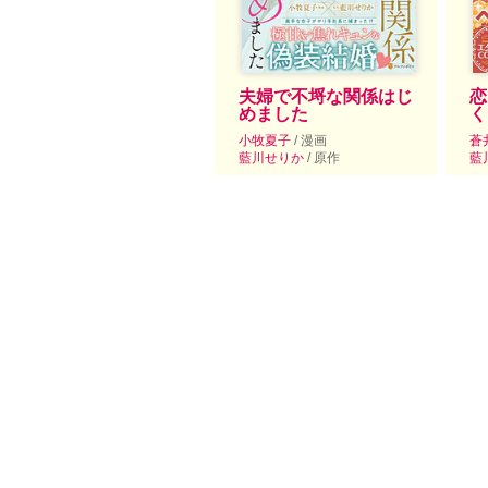
夫婦で不埒な関係はじ
恋
めました
く
小牧夏子
/ 漫画
蒼
藍川せりか
/ 原作
藍