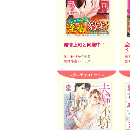
発情上司と同居中！
恋
く
藍川せりか
/ 著者
藍
白崎小夜
/ イラスト
無
エタニティコミックス