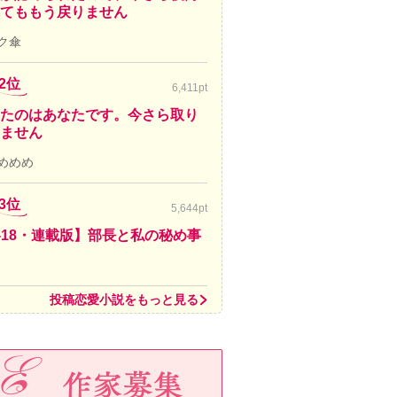
てももう戻りません
ク傘
2位
6,411pt
たのはあなたです。今さら取り
ません
めめめ
3位
5,644pt
-18・連載版】部長と私の秘め事
投稿恋愛小説をもっと見る