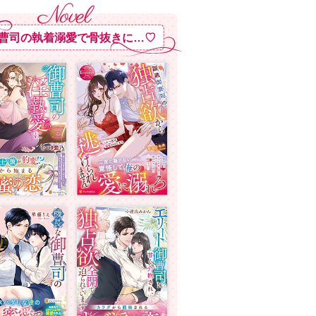
曹司の執着溺愛で骨抜きに…♡