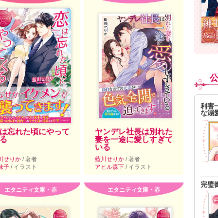
利害
な溺
は忘れた頃にやって
ヤンデレ社長は別れた
る
妻を一途に愛しすぎて
いる
川せりか
/ 著者
藍川せりか
/ 著者
味子
/ イラスト
アヒル森下
/ イラスト
完璧
エタニティ文庫・赤
エタニティ文庫・赤