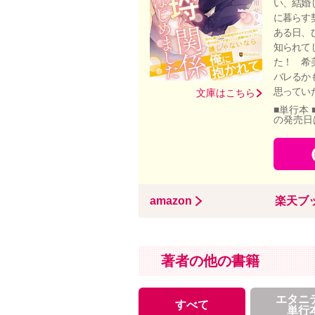
い、結婚
に暮らす
ある日、
知られて
た！ 希
バレるか
思ってい
文庫はこちら
■単行本 
の発売日
amazon
楽天ブ
著者の他の書籍
エタニ
すべて
単行