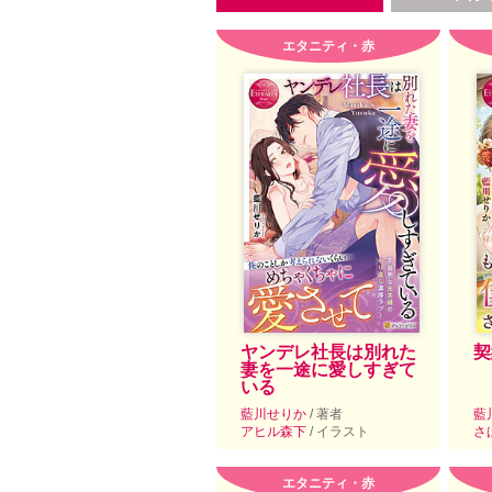
エタニティ・赤
ヤンデレ社長は別れた
契
妻を一途に愛しすぎて
いる
藍川せりか
/ 著者
藍
アヒル森下
/ イラスト
さ
エタニティ・赤