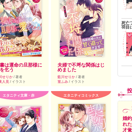
死亡
羽目
書は運命の旦那様に
夫婦で不埒な関係はじ
を乞う
めました
川せりか
/ 著者
藍川せりか
/ 著者
夜人見
/ イラスト
篁ふみ
/ イラスト
エタニティ文庫・赤
エタニティコミックス
婚約
れた
才覚