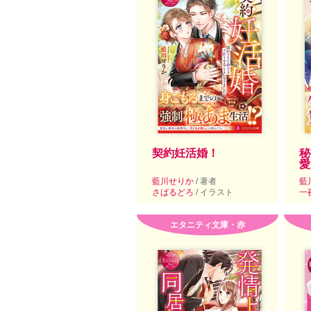
契約妊活婚！
秘
愛
藍川せりか
/ 著者
藍
さばるどろ
/ イラスト
一
エタニティ文庫・赤