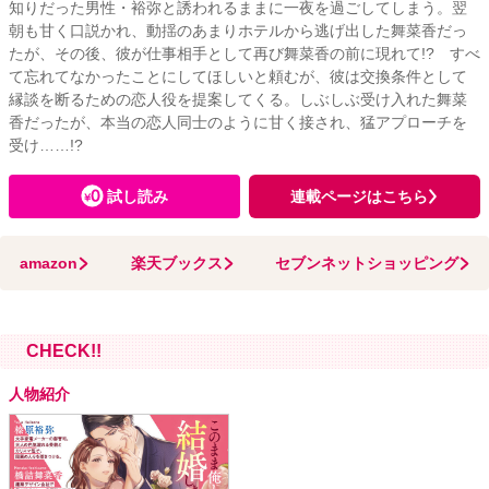
知りだった男性・裕弥と誘われるままに一夜を過ごしてしまう。翌
朝も甘く口説かれ、動揺のあまりホテルから逃げ出した舞菜香だっ
たが、その後、彼が仕事相手として再び舞菜香の前に現れて!? すべ
て忘れてなかったことにしてほしいと頼むが、彼は交換条件として
縁談を断るための恋人役を提案してくる。しぶしぶ受け入れた舞菜
香だったが、本当の恋人同士のように甘く接され、猛アプローチを
受け……!?
試し読み
連載ページはこちら
amazon
楽天ブックス
セブンネットショッピング
CHECK!!
人物紹介