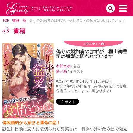
TOP
|
書籍一覧
|
偽りの婚約者のはずが、極上御曹司の猛愛に囚われています
書籍
エタニティ・赤
偽りの婚約者のはずが、極上御曹
司の猛愛に囚われています
冬野まゆ
/ 著者
鈴ノ助
/ イラスト
■単行本
■定価1,430円（10%税込）
■2025年6月25日発行（実際の発売日は書店、
各電子ストアによって異なります）
偽装婚約から始まる運命の恋！
誕生日目前に恋人に裏切られた舞菜香は、行きつけの飲み屋で顔見