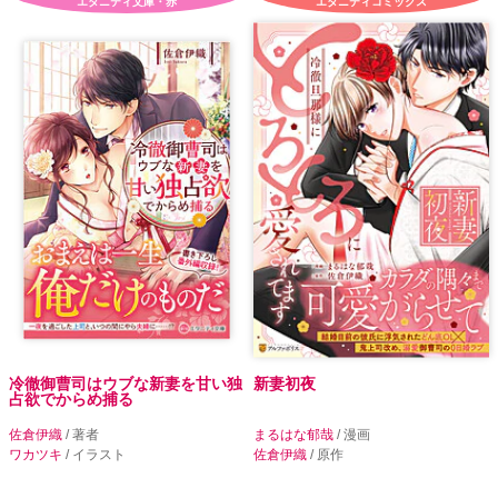
エタニティ文庫・赤
エタニティコミックス
冷徹御曹司はウブな新妻を甘い独
新妻初夜
占欲でからめ捕る
佐倉伊織
/ 著者
まるはな郁哉
/ 漫画
ワカツキ
/ イラスト
佐倉伊織
/ 原作