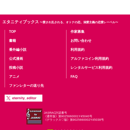
エタニティブックス
〜愛され乱される、オトナの恋。溺愛主義の恋愛レーベル〜
TOP
作家募集
書籍
お問い合わせ
番外編小説
利用規約
公式漫画
アルファコイン利用規約
投稿小説
レンタルサービス利用規約
アニメ
FAQ
ファンレターの送り先
JASRAC許諾番号
《通常版》第9025660001Y45040号
《デラックス♡版》第9025660002Y45038号