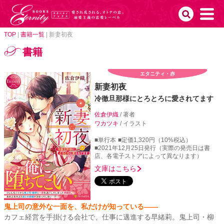
TOP
|
書籍一覧
|
新妻初夜
書籍
エタニティ・赤
新妻初夜
冷徹旦那様にとろとろに愛されてます
佐倉伊織
/ 著者
ワカツキ
/ イラスト
■単行本
■定価1,320円（10%税込）
■2021年12月25日発行（実際の発売日は書
店、各電子ストアによって異なります）
文庫はこちら
鬼上司の意外な一面を、私だけが知っている――
カフェ経営を手掛ける会社で、仕事に邁進する早緒莉。鬼上司・柳