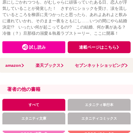
原にしごかれつつも、がむしゃらに頑張っていたある日、恋人が浮
気していることが発覚した！ さすがにショックを受け、涙を流し
ているところを柳原に見つかったと思ったら、あれよあれよと飲み
に連れていかれ、そのまま一夜をともにし……いつの間にやら結婚
決定!? いったい何が起こってるの!? この結婚、何か裏がある？
冷徹（？）旦那様の溺愛＆執着ラブストーリー、ここに開幕！
試し読み
連載ページはこちら
amazon
楽天ブックス
セブンネットショッピング
著者の他の書籍
すべて
エタニティ単行本
エタニティ文庫
エタニティコミックス