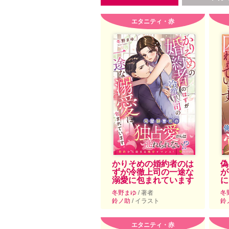
エタニティ・赤
かりそめの婚約者のは
偽
ずが冷徹上司の一途な
が
溺愛に包まれています
に
冬野まゆ
/ 著者
冬
鈴ノ助
/ イラスト
鈴
エタニティ・赤