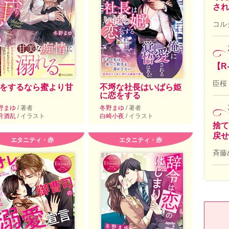
され
コル
【R
臣桜
をするなら蜜より甘
不埒な社長はいばら姫
に恋をする
野まゆ
/ 著者
冬野まゆ
/ 著者
月酒乱
/ イラスト
白崎小夜
/ イラスト
捨て
戻せ
エタニティ・赤
エタニティ・赤
斉藤