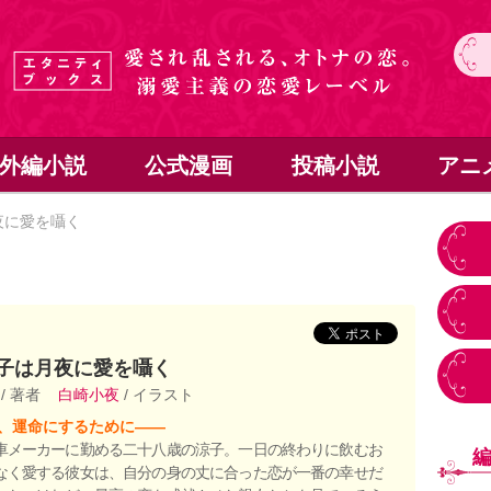
外編小説
公式漫画
投稿小説
アニ
夜に愛を囁く
子は月夜に愛を囁く
ゆ
/ 著者
白崎小夜
/ イラスト
、運命にするために――
車メーカーに勤める二十八歳の涼子。一日の終わりに飲むお
なく愛する彼女は、自分の身の丈に合った恋が一番の幸せだ