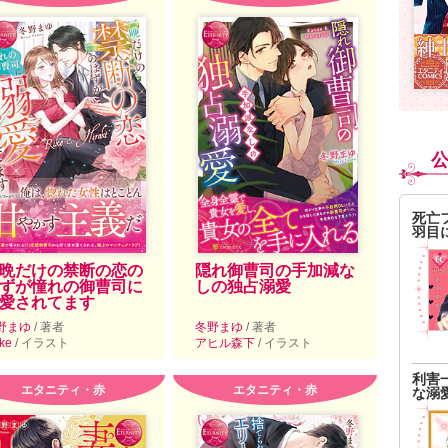
死亡
羽目
晩だけの禁断の恋の
隠れ御曹司の手加減な
ずが憧れの御曹司に
しの独占溺愛
愛されてます
野まゆ
/ 著者
冬野まゆ
/ 著者
ike
/ イラスト
アヒル森下
/ イラスト
利害
エタニティ・赤
エタニティ・赤
な溺