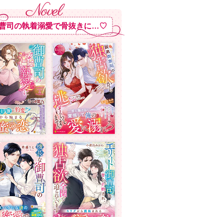
曹司の執着溺愛で骨抜きに…♡