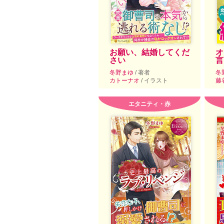
お願い、結婚してくだ
オ
さい
言
冬野まゆ
/ 著者
冬
カトーナオ
/ イラスト
藤
エタニティ・赤