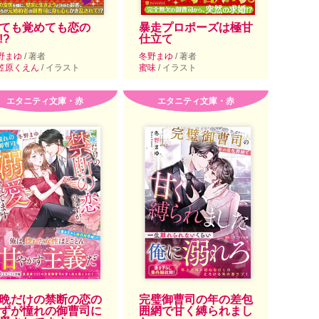
ても覚めても恋の
暴走プロポーズは極甘
!?
仕立て
野まゆ
/ 著者
冬野まゆ
/ 著者
笠原くえん
/ イラスト
蜜味
/ イラスト
エタニティ文庫・赤
エタニティ文庫・赤
晩だけの禁断の恋の
完璧御曹司の年の差包
ずが憧れの御曹司に
囲網で甘く縛られまし