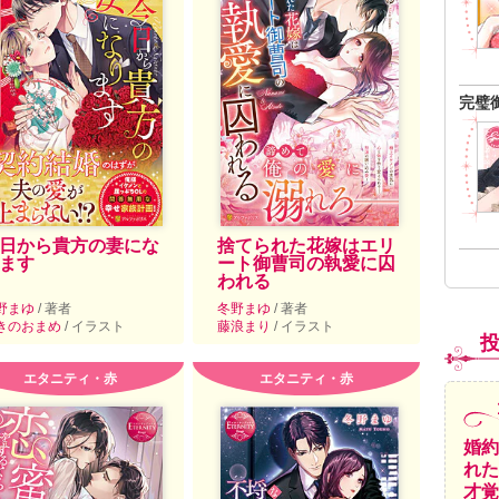
完璧
日から貴方の妻にな
捨てられた花嫁はエリ
ます
ート御曹司の執愛に囚
われる
野まゆ
/ 著者
冬野まゆ
/ 著者
きのおまめ
/ イラスト
藤浪まり
/ イラスト
エタニティ・赤
エタニティ・赤
婚約
れた
才覚