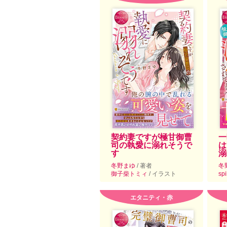
契約妻ですが極甘御曹
一
司の執愛に溺れそうで
は
す
溺
冬野まゆ
/ 著者
冬
御子柴トミィ
/ イラスト
sp
エタニティ・赤