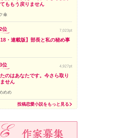
てももう戻りません
ク傘
2位
7,023pt
-18・連載版】部長と私の秘め事
3位
4,927pt
たのはあなたです。今さら取り
ません
めめめ
投稿恋愛小説をもっと見る