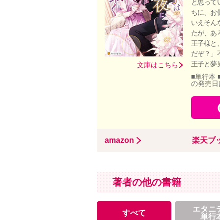
と思って
ちに、お
いえそん
たが、あ
王子様と
だぞ？」
王子と夢
文庫はこちら
■単行本 
の発売日
amazon
楽天ブ
著者の他の書籍
エタニ
すべて
単行