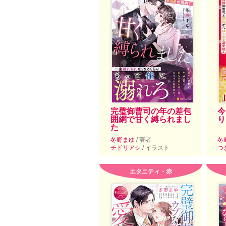
完璧御曹司の年の差包
今
囲網で甘く縛られまし
り
た
冬野まゆ
/ 著者
冬
チドリアシ
/ イラスト
つ
エタニティ・赤