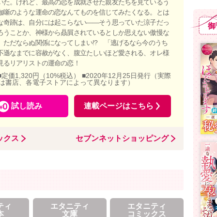
いた。けれど、最高の恋を成就させた親友たちを見ているう
伽噺のような運命の恋なんてものを信じてみたくなる。とは
な奇跡は、自分には起こらない――そう思っていた涼子だっ
御
ろうことか、神様から贔屓されているとしか思えない傲慢な
、ただならぬ関係になってしまい!? 「逃げるなら今のうち
不遜なまでに容赦がなく、腹立たしいほど愛される、オレ様
見るリアリストの運命の恋！
■定価1,320円（10%税込） ■2020年12月25日発行（実際
は書店、各電子ストアによって異なります）
試し読み
連載ページはこちら
ックス
セブンネットショッピング
ティ
エタニティ
エタニティ
本
文庫
コミックス