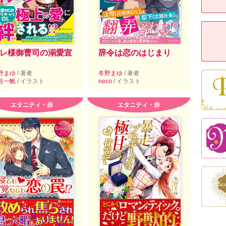
レ様御曹司の溺愛宣
辞令は恋のはじまり
野まゆ
/ 著者
冬野まゆ
/ 著者
谷一帆
/ イラスト
neco
/ イラスト
エタニティ・赤
エタニティ・赤