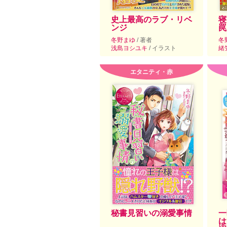
史上最高のラブ・リベ
寝
ンジ
罠
冬野まゆ
/ 著者
冬
浅島ヨシユキ
/ イラスト
緒
エタニティ・赤
秘書見習いの溺愛事情
一
は