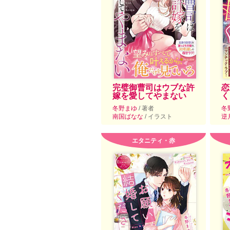
完璧御曹司はウブな許
恋
嫁を愛してやまない
く
冬野まゆ
/ 著者
冬
南国ばなな
/ イラスト
逆
エタニティ・赤