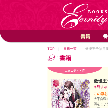
書籍
番
TOP
|
書籍一覧
|
傲慢王子は月
書籍
エタニティ・赤
傲慢王
冬野ま
この恋を
大手自動
酒をこよ