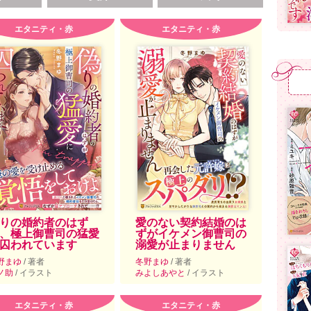
エタニティ・赤
エタニティ・赤
りの婚約者のはず
愛のない契約結婚のは
、極上御曹司の猛愛
ずがイケメン御曹司の
囚われています
溺愛が止まりません
野まゆ
/ 著者
冬野まゆ
/ 著者
ノ助
/ イラスト
みよしあやと
/ イラスト
エタニティ・赤
エタニティ・赤