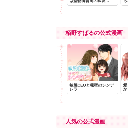
は堅物御曹司の猛愛...
ら
栢野すばるの公式漫画
敏腕CEOと秘密のシンデ
愛
レラ
か
人気の公式漫画