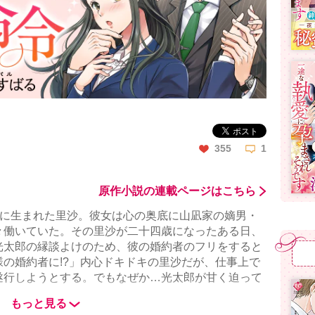
355
1
原作小説の連載ページはこちら
家に生まれた里沙。彼女は心の奥底に山凪家の嫡男・
々働いていた。その里沙が二十四歳になったある日、
光太郎の縁談よけのため、彼の婚約者のフリをすると
の婚約者に!?」内心ドキドキの里沙だが、仕事上で
遂行しようとする。でもなぜか…光太郎が甘く迫って
コミカライズ‼
もっと見る