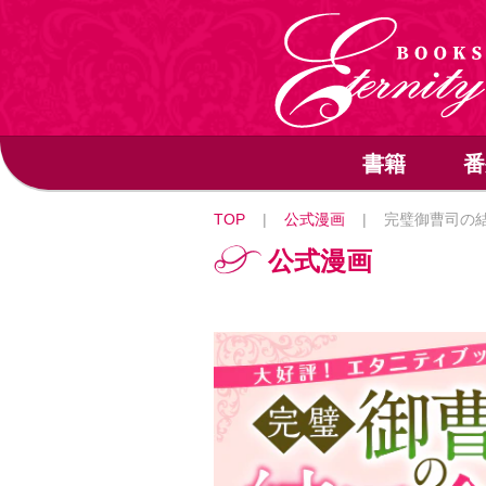
書籍
番
TOP
|
公式漫画
|
完璧御曹司の
公式漫画