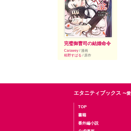
完璧御曹司の結婚命令
Carawey
/ 漫画
栢野すばる
/ 原作
エタニティブックス
〜愛
TOP
書籍
番外編小説