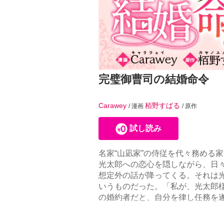
完璧御曹司の結婚命令
Carawey
栢野すばる
/ 漫画
/ 原作
試し読み
名家“山凪家”の侍従を代々務める
光太郎への恋心を隠しながら、日
想定外の話が降ってくる。それは
いうものだった。「私が、光太郎様
の婚約者だと、自分を律し任務を
きて――大人気身分差ラブが待望の