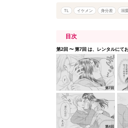
TL
イケメン
身分差
溺
目次
第2回 〜 第7回 は、レンタルに
第7回
第4回