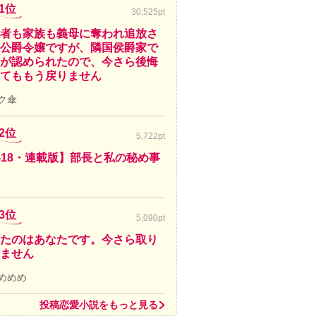
1位
30,525pt
者も家族も義母に奪われ追放さ
公爵令嬢ですが、隣国侯爵家で
が認められたので、今さら後悔
てももう戻りません
ク傘
2位
5,722pt
-18・連載版】部長と私の秘め事
3位
5,090pt
たのはあなたです。今さら取り
ません
めめめ
投稿恋愛小説をもっと見る