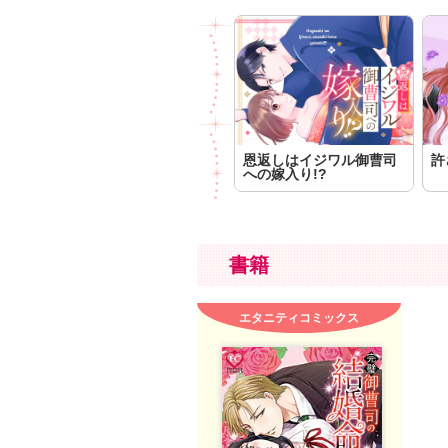
恩返しはイジワル御曹司
許
への嫁入り!?
書籍
エタニティコミックス