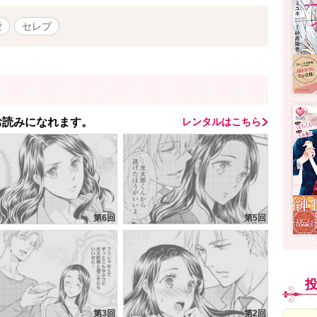
愛
セレブ
てお読みになれます。
レンタルはこちら
第6回
第5回
第3回
第2回