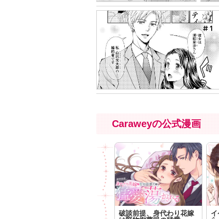
Caraweyの公式漫画
破談前提、身代わり花嫁
イ