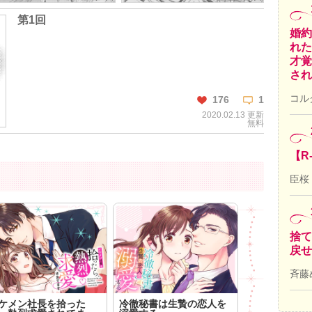
第1回
婚約
れた
才覚
され
コル
176
1
2020.02.13 更新
無料
【R
臣桜
この話を読む
コメントを見る
捨て
戻せ
斉藤
ケメン社長を拾った
冷徹秘書は生贄の恋人を