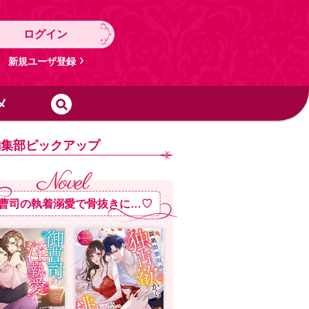
ログイン
新規ユーザ登録
メ
編集部ピックアップ
曹司の執着溺愛で骨抜きに…♡