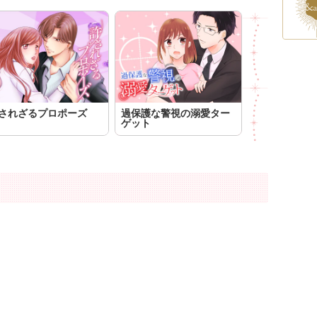
されざるプロポーズ
過保護な警視の溺愛ター
ゲット