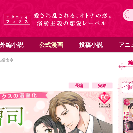
外編小説
公式漫画
投稿小説
アニ
結婚命令
長編
完結
御