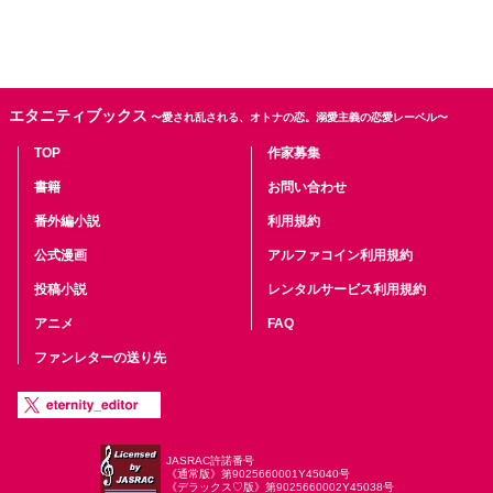
エタニティブックス
〜愛され乱される、オトナの恋。溺愛主義の恋愛レーベル〜
TOP
作家募集
書籍
お問い合わせ
番外編小説
利用規約
公式漫画
アルファコイン利用規約
投稿小説
レンタルサービス利用規約
アニメ
FAQ
ファンレターの送り先
JASRAC許諾番号
《通常版》第9025660001Y45040号
《デラックス♡版》第9025660002Y45038号