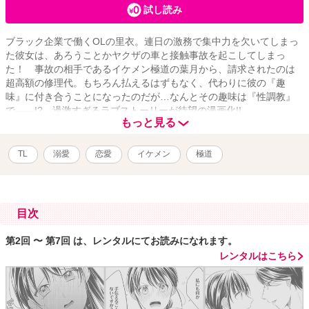
試し読み
ブラック企業で働くOLの里衣。連日の激務で集中力を欠いてしまっ
た彼女は、あろうことかヤクザの車と接触事故を起こしてしまっ
た！ 事故の相手であるイケメン極道の葉月から、請求されたのは
超高額の修理代。もちろん払えるはずもなく、代わりに彼の『趣
味』に付き合うことになったのだが…なんとその趣味は『性調教』
で――!? 過激すぎるラブストーリーが待望の漫画化!!
もっと見る
TL
溺愛
恋愛
イケメン
極道
目次
第2回 〜 第7回 は、レンタルにてお読みになれます。
レンタルはこちら