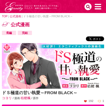
TOP
|
公式漫画
|
ドＳ極道の甘い執愛～FROM BLACK～
公式漫画
長編
完結
ドＳ極道の甘い執愛～FROM BLACK～
コヨリ
桔梗楓
/ 漫画
/ 原作
192
1