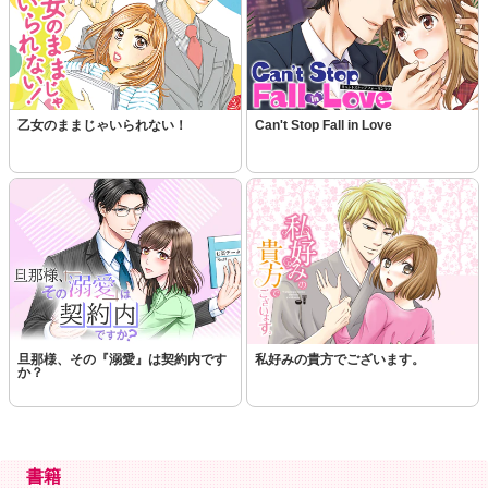
乙女のままじゃいられない！
Can't Stop Fall in Love
旦那様、その『溺愛』は契約内です
私好みの貴方でございます。
か？
書籍