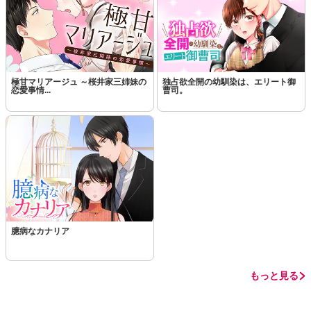
この話を読む
コメントを見る
極甘マリアージュ ～桜井家三姉妹の
独占欲全開の幼馴染は、エリート御
恋愛事情...
曹司。
臆病なカナリア
もっと見る