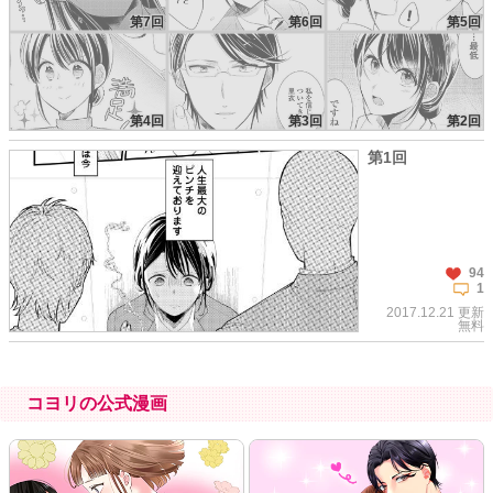
第7回
第6回
第5回
第4回
第3回
第2回
第1回
94
1
2017.12.21 更新
無料
コヨリの公式漫画