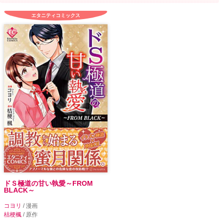
エタニティコミックス
ドＳ極道の甘い執愛～FROM
BLACK～
コヨリ
/ 漫画
桔梗楓
/ 原作