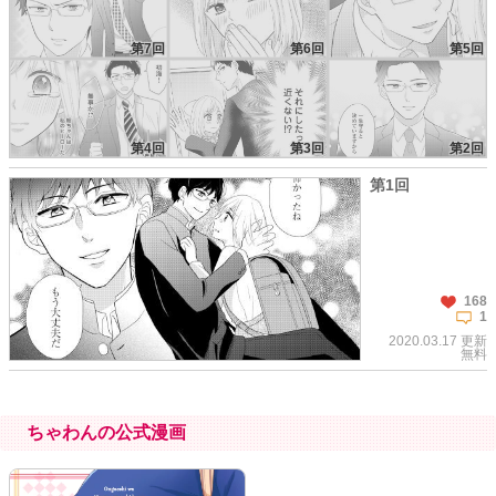
第7回
第6回
第5回
第4回
第3回
第2回
第1回
168
1
2020.03.17 更新
無料
ちゃわんの公式漫画