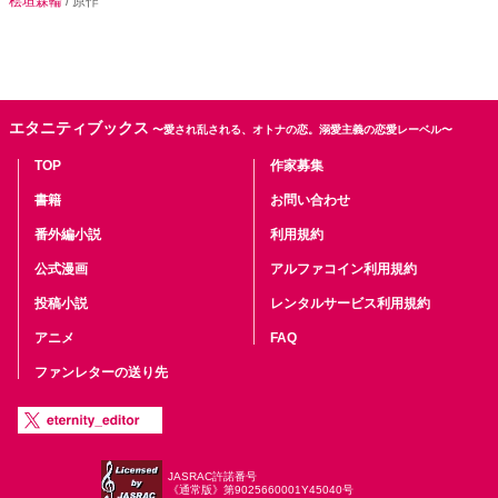
桧垣森輪
/ 原作
エタニティブックス
〜愛され乱される、オトナの恋。溺愛主義の恋愛レーベル〜
TOP
作家募集
書籍
お問い合わせ
番外編小説
利用規約
公式漫画
アルファコイン利用規約
投稿小説
レンタルサービス利用規約
アニメ
FAQ
ファンレターの送り先
JASRAC許諾番号
《通常版》第9025660001Y45040号