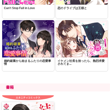
Can't Stop Fall in Love
恋のドライブは王様と
婚約破棄から始まるふたりの恋愛事
イケメン社長を拾ったら、熱烈求愛
情
されてま...
書籍
エタニティコミックス