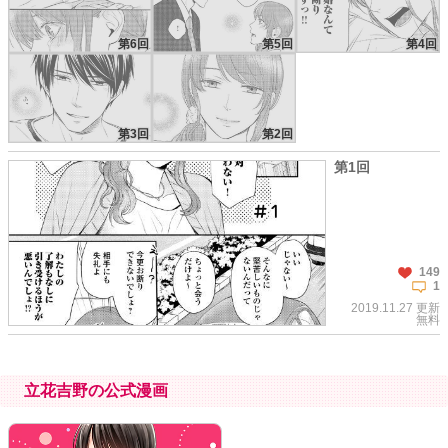
第6回
第5回
第4回
第3回
第2回
第1回
149
1
2019.11.27 更新
無料
立花吉野の公式漫画