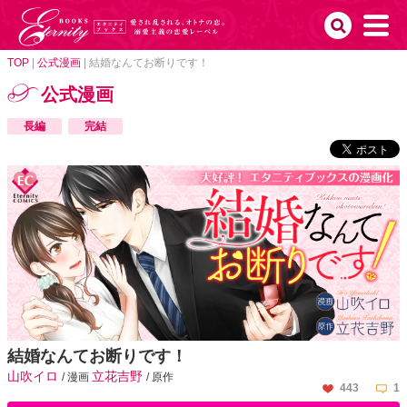
TOP
|
公式漫画
|
結婚なんてお断りです！
公式漫画
長編
完結
結婚なんてお断りです！
山吹イロ
立花吉野
/ 漫画
/ 原作
443
1