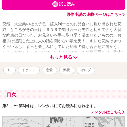
試し読み
原作小説の連載ページはこちら
突然、大企業の社長子息・舘入利一とのお見合いに駆り出された花
純。ところがその日は、ＳＮＳで知り合った男性と初めて会う大切
な約束の日だった。お見合いを手っ取り早く済ませたいものの、お
相手は遅刻した上に人の話を聞かない最悪男！ キレた花純はきつ
く言い返し、ずっと楽しみにしていた約束の待ち合わせに向かう。
ところがなんと、そこにやってきたのはさっきの御曹司で!? 激甘ジ
もっと見る
ェットコースターラブが待望の漫画化！
TL
イケメン
恋愛
溺愛
セレブ
目次
第2回 〜 第6回 は、レンタルにてお読みになれます。
レンタルはこちら