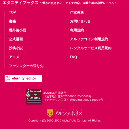
エタニティブックス
〜愛され乱される、オトナの恋。溺愛主義の恋愛レーベル〜
TOP
作家募集
書籍
お問い合わせ
番外編小説
利用規約
公式漫画
アルファコイン利用規約
投稿小説
レンタルサービス利用規約
アニメ
FAQ
ファンレターの送り先
JASRAC許諾番号
《通常版》第9025660001Y45040号
《デラックス♡版》第9025660002Y45038号
Copyright (C) 2000-2026 AlphaPolis Co.,Ltd. All Rights