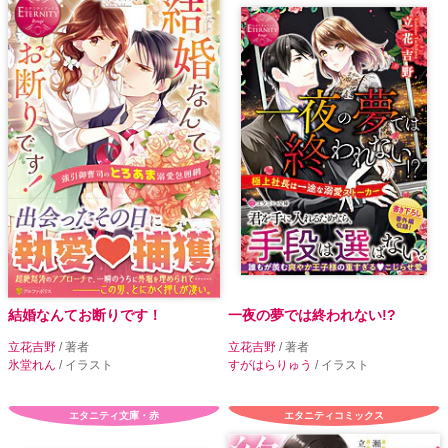
結婚なんてお断りです！
一夜の夢では終われない!?
立花吉野
/ 著者
立花吉野
/ 著者
氷堂れん
/ イラスト
すがはらりゅう
/ イラスト
エタニティ文庫・赤
エタニティコミックス