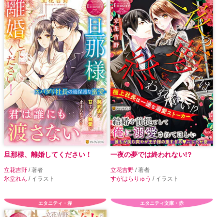
旦那様、離婚してください！
一夜の夢では終われない!?
立花吉野
/ 著者
立花吉野
/ 著者
氷堂れん
/ イラスト
すがはらりゅう
/ イラスト
エタニティ・赤
エタニティ文庫・赤