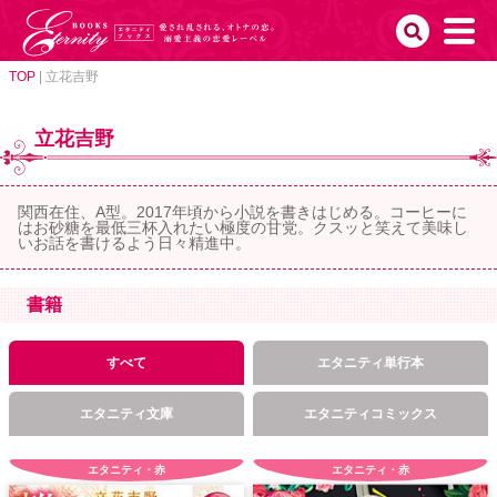
TOP
|
立花吉野
立花吉野
関西在住、A型。2017年頃から小説を書きはじめる。コーヒーに
はお砂糖を最低三杯入れたい極度の甘党。クスッと笑えて美味し
いお話を書けるよう日々精進中。
書籍
すべて
エタニティ単行本
エタニティ文庫
エタニティコミックス
エタニティ・赤
エタニティ・赤