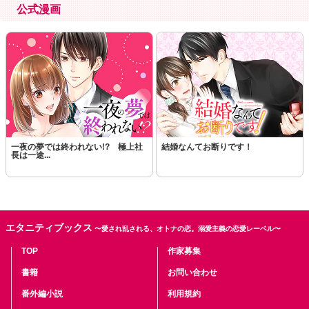
公式漫画
一夜の夢では終われない!? 極上社
結婚なんてお断りです！
長は一途...
エタニティブックス
〜愛され乱される、オトナの恋。溺愛主義の恋愛レーベル〜
TOP
作家募集
書籍
お問い合わせ
番外編小説
利用規約