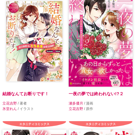
結婚なんてお断りです！
一夜の夢では終われない!?２
立花吉野
/ 著者
瀬多優月
/ 漫画
氷堂れん
/ イラスト
立花吉野
/ 原作
エタニティコミックス
エタニティコミックス