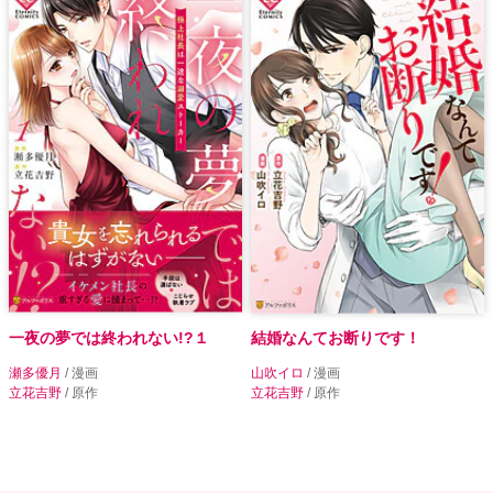
一夜の夢では終われない!?１
結婚なんてお断りです！
瀬多優月
/ 漫画
山吹イロ
/ 漫画
立花吉野
/ 原作
立花吉野
/ 原作