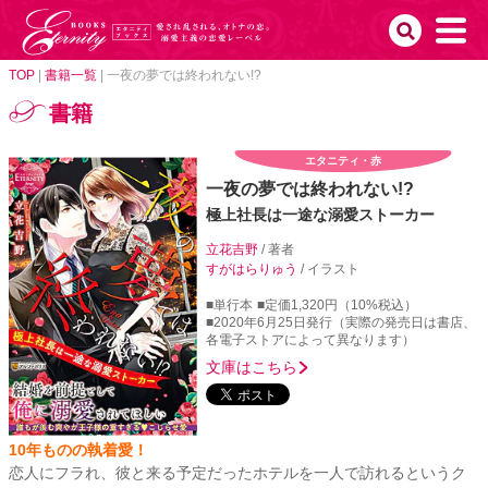
TOP
|
書籍一覧
|
一夜の夢では終われない!?
書籍
エタニティ・赤
一夜の夢では終われない!?
極上社長は一途な溺愛ストーカー
立花吉野
/ 著者
すがはらりゅう
/ イラスト
■単行本
■定価1,320円（10%税込）
■2020年6月25日発行（実際の発売日は書店、
各電子ストアによって異なります）
文庫はこちら
10年ものの執着愛！
恋人にフラれ、彼と来る予定だったホテルを一人で訪れるというク