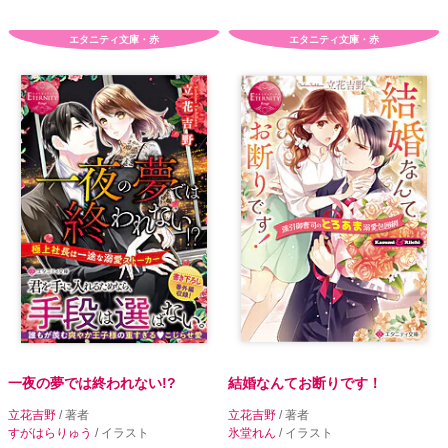
エタニティ文庫・赤
エタニティ文庫・赤
一夜の夢では終われない!?
結婚なんてお断りです！
立花吉野
/ 著者
立花吉野
/ 著者
すがはらりゅう
/ イラスト
氷堂れん
/ イラスト