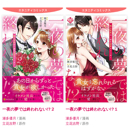
エタニティコミックス
エタニティコミックス
一夜の夢では終われない!?２
一夜の夢では終われない!?１
瀬多優月
/ 漫画
瀬多優月
/ 漫画
立花吉野
/ 原作
立花吉野
/ 原作