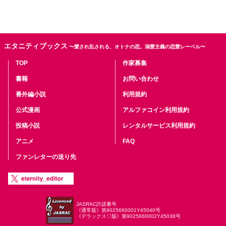
エタニティブックス
〜愛され乱される、オトナの恋。溺愛主義の恋愛レーベル〜
TOP
作家募集
書籍
お問い合わせ
番外編小説
利用規約
公式漫画
アルファコイン利用規約
投稿小説
レンタルサービス利用規約
アニメ
FAQ
ファンレターの送り先
JASRAC許諾番号
《通常版》第9025660001Y45040号
《デラックス♡版》第9025660002Y45038号