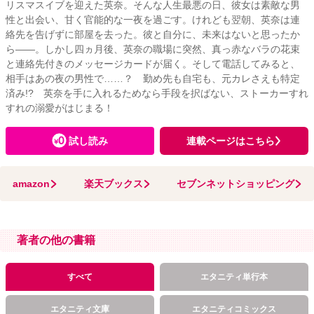
リスマスイブを迎えた英奈。そんな人生最悪の日、彼女は素敵な男
性と出会い、甘く官能的な一夜を過ごす。けれども翌朝、英奈は連
絡先を告げずに部屋を去った。彼と自分に、未来はないと思ったか
ら――。しかし四ヵ月後、英奈の職場に突然、真っ赤なバラの花束
と連絡先付きのメッセージカードが届く。そして電話してみると、
相手はあの夜の男性で……？ 勤め先も自宅も、元カレさえも特定
済み!? 英奈を手に入れるためなら手段を択ばない、ストーカーすれ
すれの溺愛がはじまる！
試し読み
連載ページはこちら
amazon
楽天ブックス
セブンネットショッピング
著者の他の書籍
すべて
エタニティ単行本
エタニティ文庫
エタニティコミックス