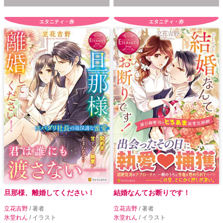
エタニティ・赤
エタニティ・赤
旦那様、離婚してください！
結婚なんてお断りです！
立花吉野
/ 著者
立花吉野
/ 著者
氷堂れん
/ イラスト
氷堂れん
/ イラスト