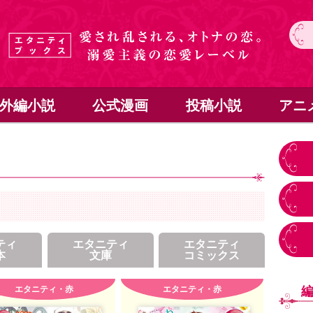
外編小説
公式漫画
投稿小説
アニ
ティ
エタニティ
エタニティ
本
文庫
コミックス
エタニティ・赤
エタニティ・赤