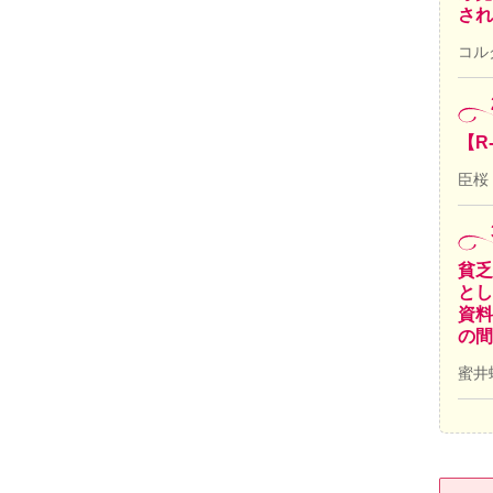
され
コル
【R
臣桜
貧乏
とし
資料
の間
蜜井