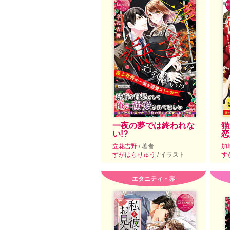
一夜の夢では終われな
猫
い!?
恋
立花吉野
/ 著者
加
すがはらりゅう
/ イラスト
す
エタニティ・赤