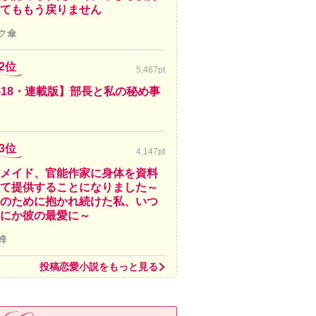
てももう戻りません
ク傘
2位
5,467pt
-18・連載版】部長と私の秘め事
3位
4,147pt
メイド、官能作家に身体を資料
て提供することになりました～
のために抱かれ続けた私、いつ
にか彼の最愛に～
蜂
投稿恋愛小説をもっと見る