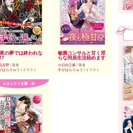
夜の夢では終われな
敏腕コンサルと甘く淫
!?
らな同居生活始めます
花吉野
/ 著者
小日向江麻
/ 著者
がはらりゅう
/ イラスト
すがはらりゅう
/ イラスト
エタニティ文庫・赤