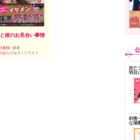
と彼のお見合い事情
村真桜
/ 著者
がはらりゅう
/ イラスト
死亡
羽目
利害
な溺