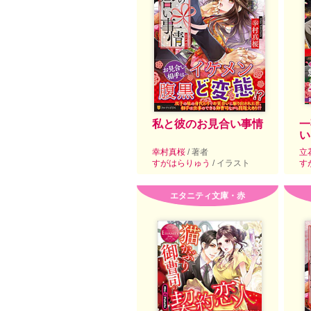
私と彼のお見合い事情
一
い
幸村真桜
/ 著者
立
すがはらりゅう
/ イラスト
す
エタニティ文庫・赤