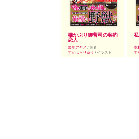
猫かぶり御曹司の契約
私
恋人
加地アヤメ
/ 著者
幸
すがはらりゅう
/ イラスト
す