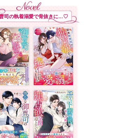
曹司の執着溺愛で骨抜きに…♡