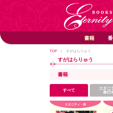
書籍
番
TOP
|
すがはらりゅう
すがはらりゅう
書籍
エタニ
すべて
単行
エタニティ・赤