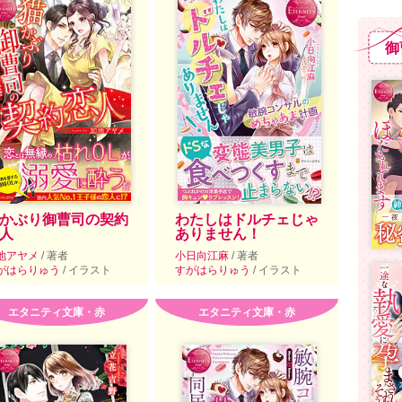
御
かぶり御曹司の契約
わたしはドルチェじゃ
人
ありません！
地アヤメ
/ 著者
小日向江麻
/ 著者
がはらりゅう
/ イラスト
すがはらりゅう
/ イラスト
エタニティ文庫・赤
エタニティ文庫・赤