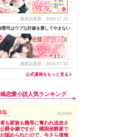
最新話更新：2026.07.22
御曹司はウブな許嫁を愛してやまない
最新話更新：2026.07.10
公式漫画をもっと見る
投稿恋愛小説人気ランキング
1位
28,898pt
者も家族も義母に奪われ追放さ
公爵令嬢ですが、隣国侯爵家で
が認められたので、今さら後悔