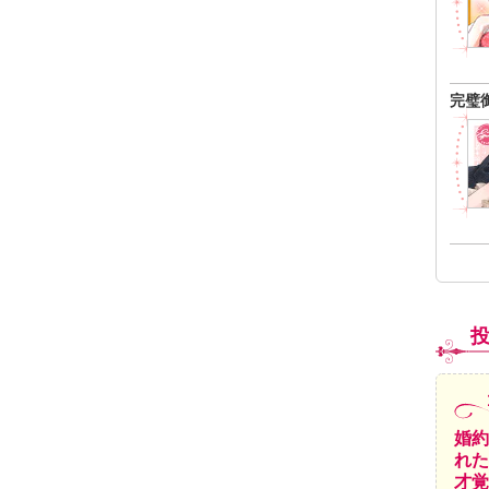
完璧
婚約
れた
才覚