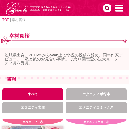
TOP
|
幸村真桜
幸村真桜
茨城県出身。2016年からWeb上で小説の投稿を始め、同年作家デ
ビュー。「私と彼のお見合い事情」で第11回恋愛小説大賞エタニ
ティ賞を受賞。
書籍
すべて
エタニティ単行本
エタニティ文庫
エタニティコミックス
エタニティ・赤
エタニティ文庫・赤