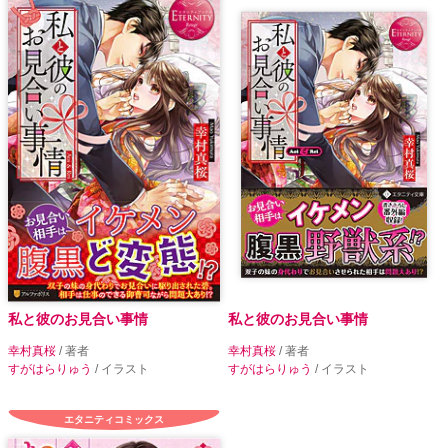
私と彼のお見合い事情
私と彼のお見合い事情
幸村真桜
/ 著者
幸村真桜
/ 著者
すがはらりゅう
/ イラスト
すがはらりゅう
/ イラスト
エタニティコミックス