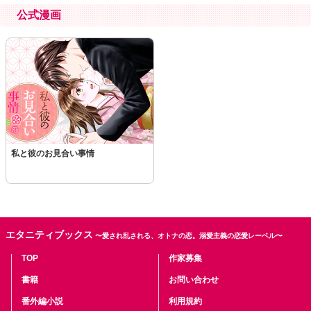
公式漫画
私と彼のお見合い事情
エタニティブックス
〜愛され乱される、オトナの恋。溺愛主義の恋愛レーベル〜
TOP
作家募集
書籍
お問い合わせ
番外編小説
利用規約