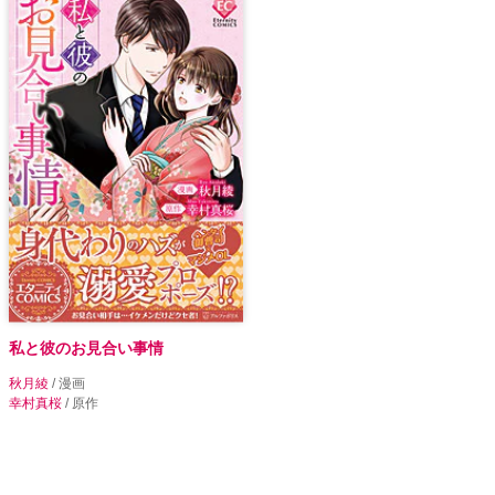
私と彼のお見合い事情
秋月綾
/ 漫画
幸村真桜
/ 原作