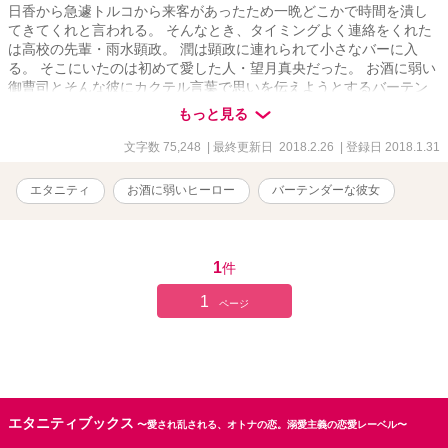
日香から急遽トルコから来客があったため一晩どこかで時間を潰し
てきてくれと言われる。 そんなとき、タイミングよく連絡をくれた
は高校の先輩・雨水顕政。 潤は顕政に連れられて小さなバーに入
る。 そこにいたのは初めて愛した人・望月真央だった。 お酒に弱い
御曹司とそんな彼にカクテル言葉で思いを伝えようとするバーテン
ダーの彼女が織り成す恋物語 以前投稿していたもの改稿版になりま
もっと見る
す 大筋は変わりませんが、加筆及び修正しております。
文字数 75,248
| 最終更新日 2018.2.26
| 登録日 2018.1.31
エタニティ
お酒に弱いヒーロー
バーテンダーな彼女
1
件
1
ページ
エタニティブックス
〜愛され乱される、オトナの恋。溺愛主義の恋愛レーベル〜