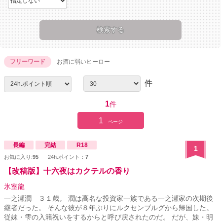
フリーワード
お酒に弱いヒーロー
件
1
件
1
ページ
長編
完結
R18
1
お気に入り:
95
24h.ポイント：
7
【改稿版】十六夜はカクテルの香り
氷室龍
一之瀬潤 ３１歳。 潤は高名な投資家一族である一之瀬家の次期後
継者だった。 そんな彼が８年ぶりにルクセンブルグから帰国した。
従妹・雫の入籍祝いをするからと呼び戻されたのだ。 だが、妹・明