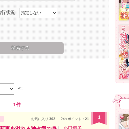
進行状況
件
1
件
1
お気に入り:
302
24h.ポイント：
21
新妻を溢れる独占愛で身
小田恒子