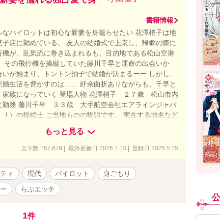
書籍情報
ルなパイロットは初心な新妻を身籠らせたい 花澤梢子は地
菓子店に勤めている。 友人の結婚式で上京し、帰郷の際に
行機が、乱気流に巻き込まれるも、目的地である松山空港
。 その飛行機を操縦していた藤川千早と運命の出会いか
合いが始まり、トントン拍子で結婚が決まるーー しかし、
新婚生活を脅かすのは…… 紆余曲折ありながらも、千早と
、家族になっていく 登場人物 花澤梢子 ２７歳 松山市内
に勤務 藤川千早 ３３歳 大手航空会社エアラインジャパ
ＬＪ）の操縦士 ご当地ものの物語です。 実在する地名など
すが、物語はフィクションです。 架空の航空会社につき、
もっと見る
航している便も実際には就航しておりません。 連載開始
05/25 完結日 2025/06/29 完結まで毎日６時、１２時、２
文字数 157,679 | 最終更新日 2026.1.13 | 登録日 2025.5.25
です。 ＊2025/06/04 ベリーズカフェさんのサイトでも
しました。 作品の無断転載はご遠慮ください。
ティ
現代
パイロット
身ごもり
ー
らぶエッチ
1
件