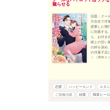
籠らせる
旧題：クー
方在住で洋
搭乗した飛
に到着する
ら、お付き
彼との甘い
の絆を深め
の洋菓子店
ン（通称Ａ
が出てきま
物語上で就
日 2025/
０時更新予定
連載を開始
恋愛
ハッピーエンド
エタニ
ご当地小説
純愛
職業ヒーロ