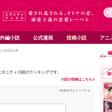
外編小説
公式漫画
投稿小説
アニ
説の検索結果
エタニティ小説のランキングです。
御
小説の投稿はこちら
×検索条件をクリアする