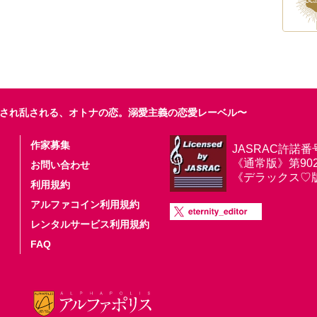
され乱される、オトナの恋。溺愛主義の恋愛レーベル〜
作家募集
JASRAC許諾番
《通常版》第9025
お問い合わせ
《デラックス♡版》第
利用規約
アルファコイン利用規約
レンタルサービス利用規約
FAQ