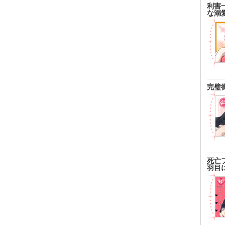
利害
な溺
完璧
死亡
羽目