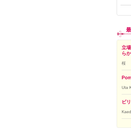
立場
ら
桜
Pom
Uta 
ビリ
Kae