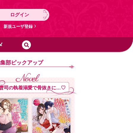
ログイン
新規ユーザ登録
メ
編集部ピックアップ
曹司の執着溺愛で骨抜きに…♡