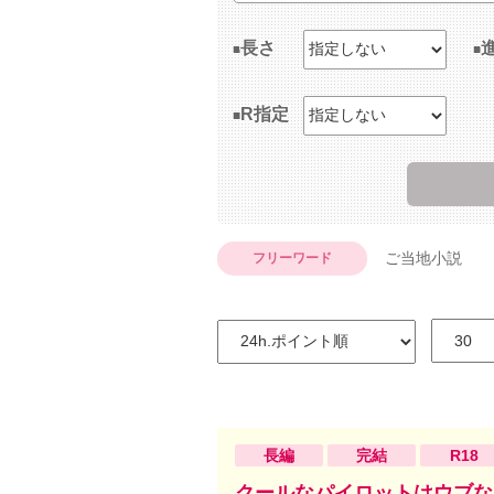
長さ
R指定
ご当地小説
フリーワード
長編
完結
R18
クールなパイロットはウブな