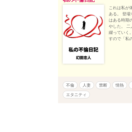
これは私が
ある。 登
はある時期
やした。 
綴っていく
すので「私
不倫
人妻
禁断
情熱
エタニティ