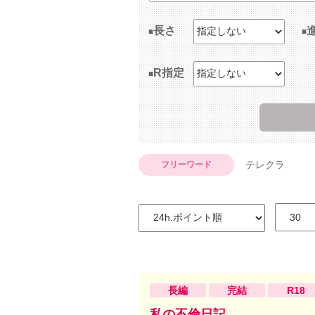
長さ
R指定
テレクラ
フリーワード
長編
完結
R18
私の不倫日記