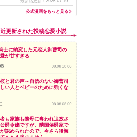
最新話更新：2026.07.10
公式漫画をもっと見る
最近更新された投稿恋愛小説
策士に豹変した元恋人御曹司の
愛が甘すぎる
 藍
08.08 10:00
桜と君の声～自信のない御曹司
しい人とベビーのために強くな
こ
08.08 08:00
者も家族も義母に奪われ追放さ
公爵令嬢ですが、隣国侯爵家で
が認められたので、今さら後悔