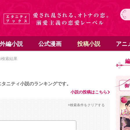
外編小説
公式漫画
投稿小説
アニ
の検索結果
エタニティ小説のランキングです。
御
小説の投稿はこちら
×検索条件をクリアする