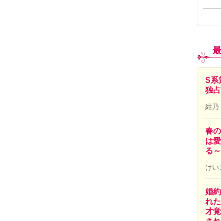
S系
独占
紺乃
春の
は愛
る～
けい
婚約
れた
才覚