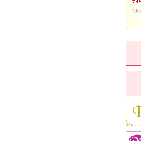
され
コル