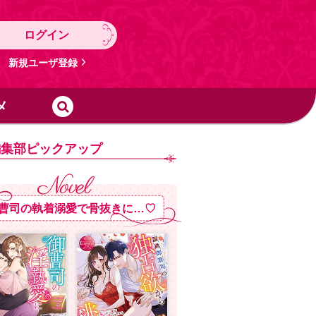
ログイン
新規ユーザ登録
メ
編集部ピックアップ
曹司の執着溺愛で骨抜きに…♡