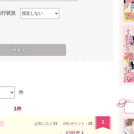
進行状況
件
1
件
1
お気に入り:
31
24h.ポイント：
28
幻田恋人