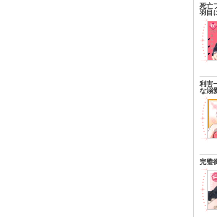
死亡
羽目
利害
な溺
完璧