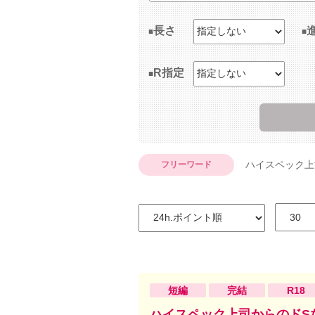
長さ
R指定
ハイスペック上
フリーワード
短編
完結
R18
ハイスペック上司からのドS