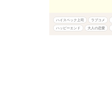
す。R15相当
ハイスペック上司
ラブコメ
ハッピーエンド
大人の恋愛