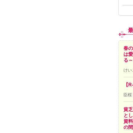
春の
は愛
る～
けい
【R
臣桜
貧乏
とし
資料
の間