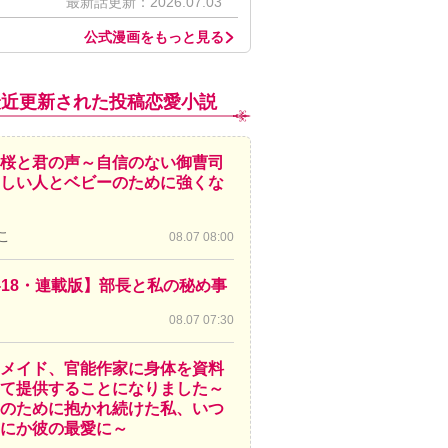
最新話更新：2026.07.03
公式漫画をもっと見る
最近更新された投稿恋愛小説
桜と君の声～自信のない御曹司
しい人とベビーのために強くな
こ
08.07 08:00
-18・連載版】部長と私の秘め事
08.07 07:30
メイド、官能作家に身体を資料
て提供することになりました～
のために抱かれ続けた私、いつ
にか彼の最愛に～