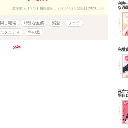
。 表紙画像はMidjourneyで生成しました。
利害
な溺
文字数 261,972 | 最終更新日 2023.4.02 | 登録日 2023.1.06
同じ職場
特殊な血筋
溺愛
フェチ
エタニティ
年の差
2
件
完璧
死亡
羽目