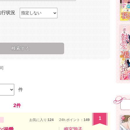
進行状況
司
件
2
件
1
お気に入り:
124
24h.ポイント：
149
な溺愛
鳴宮鶉子