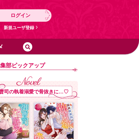
ログイン
新規ユーザ登録
メ
編集部ピックアップ
曹司の執着溺愛で骨抜きに…♡