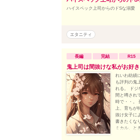
ハイスペック上司からのドSな溺愛
エタニティ
長編
完結
R15
鬼上司は間抜けな私がお好き
れいわ紡績
も評判の鬼
れる。 ド
間と噂され
時で・・。
上、育ちが
抜け女子に
書きたくな
ミカル、と
恋愛漫画原