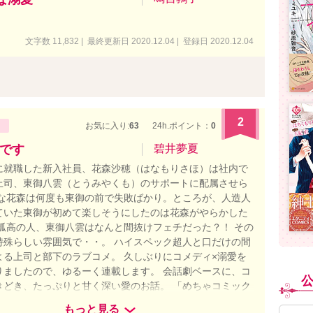
文字数 11,832 | 最終更新日 2020.12.04 | 登録日 2020.12.04
2
お気に入り:
63
24h.ポイント：
0
です
碧井夢夏
に就職した新入社員、花森沙穂（はなもりさほ）は社内で
上司、東御八雲（とうみやくも）のサポートに配属させら
ジな花森は何度も東御の前で失敗ばかり。ところが、人造人
ていた東御が初めて楽しそうにしたのは花森がやらかした
 孤高の人、東御八雲はなんと間抜けフェチだった？！ その
特殊らしい雰囲気で・・。 ハイスペック超人と口だけの間
よる上司と部下のラブコメ。 久しぶりにコメディ×溺愛を
りましたので、ゆるーく連載します。 会話劇ベースに、コ
きどき、たっぷりと甘く深い愛のお話。 「めちゃコミック
作賞」優秀作品に選んでいただきました。 ※大人ラブで
もっと見る