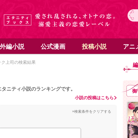
外編小説
公式漫画
投稿小説
アニ
ック上司の検索結果
エタニティ小説のランキングです。
御
小説の投稿はこちら
×検索条件をクリアする