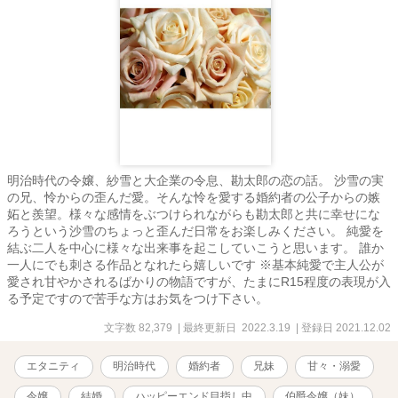
明治時代の令嬢、紗雪と大企業の令息、勘太郎の恋の話。 沙雪の実
の兄、怜からの歪んだ愛。そんな怜を愛する婚約者の公子からの嫉
妬と羨望。様々な感情をぶつけられながらも勘太郎と共に幸せにな
ろうという沙雪のちょっと歪んだ日常をお楽しみください。 純愛を
結ぶ二人を中心に様々な出来事を起こしていこうと思います。 誰か
一人にでも刺さる作品となれたら嬉しいです ※基本純愛で主人公が
愛され甘やかされるばかりの物語ですが、たまにR15程度の表現が入
る予定ですので苦手な方はお気をつけ下さい。
文字数 82,379
| 最終更新日 2022.3.19
| 登録日 2021.12.02
エタニティ
明治時代
婚約者
兄妹
甘々・溺愛
令嬢
結婚
ハッピーエンド目指し中
伯爵令嬢（妹）