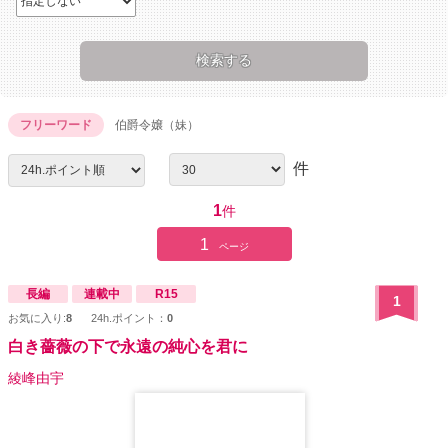
フリーワード
伯爵令嬢（妹）
件
1
件
1
ページ
長編
連載中
R15
1
お気に入り:
8
24h.ポイント：
0
白き薔薇の下で永遠の純心を君に
綾峰由宇