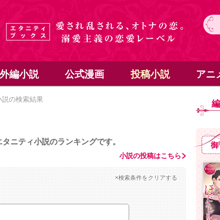
外編小説
公式漫画
投稿小説
アニ
小説の検索結果
エタニティ小説のランキングです。
御
小説の投稿はこちら
×検索条件をクリアする