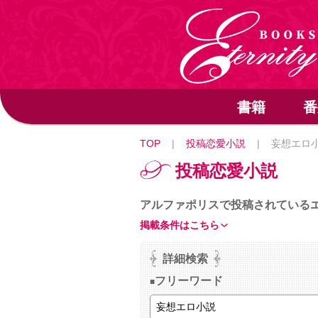
書籍
番
TOP
|
投稿恋愛小説
|
妄想エロ
投稿恋愛小説
アルファポリスで投稿されている
掲載条件はこちら
詳細検索
フリーワード