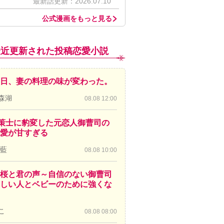
最新話更新：2026.07.10
公式漫画をもっと見る
最近更新された投稿恋愛小説
日、妻の料理の味が変わった。
森湖
08.08 12:00
策士に豹変した元恋人御曹司の
愛が甘すぎる
 藍
08.08 10:00
桜と君の声～自信のない御曹司
しい人とベビーのために強くな
こ
08.08 08:00