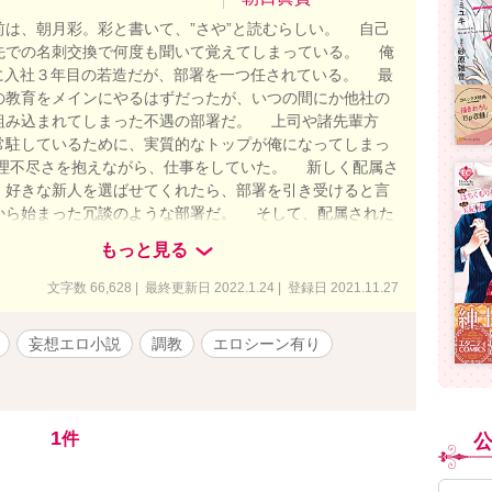
は、朝月彩。彩と書いて、”さや”と読むらしい。 自己
先での名刺交換で何度も聞いて覚えてしまっている。 俺
社に入社３年目の若造だが、部署を一つ任されている。 最
の教育をメインにやるはずだったが、いつの間にか他社の
組み込まれてしまった不遇の部署だ。 上司や諸先輩方
常駐しているために、実質的なトップが俺になってしまっ
理不尽さを抱えながら、仕事をしていた。 新しく配属さ
、好きな新人を選ばせてくれたら、部署を引き受けると言
から始まった冗談のような部署だ。 そして、配属された
彩だ。 新人の女の子で、コロコロ笑う姿が人気だ。身長
もっと見る
分も小さい。女性ではなく、女の子という表現が正しい。
輩と俺の関係が一遍した出来事が発生した。
文字数 66,628 | 最終更新日 2022.1.24 | 登録日 2021.11.27
妄想エロ小説
調教
エロシーン有り
1
件