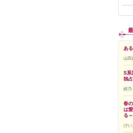
ある
山田
S系
独占
紺乃
春の
は愛
る～
けい