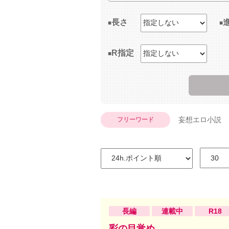
長さ
R指定
妄想エロ小説
フリーワード
長編
連載中
R18
彩の目覚め