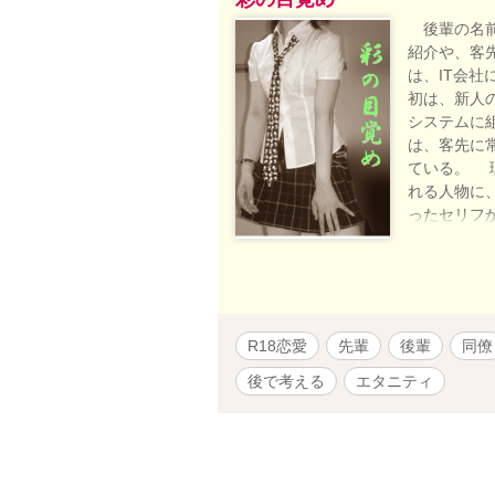
後輩の名前
紹介や、客
は、IT会
初は、新人
システムに
は、客先に
ている。 
れる人物に
ったセリフ
のが、朝月
もとある部
そんな、後
R18恋愛
先輩
後輩
同僚
後で考える
エタニティ