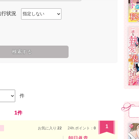
進行状況
件
1
件
1
お気に入り:
22
24h.ポイント：
0
朝日眞貴