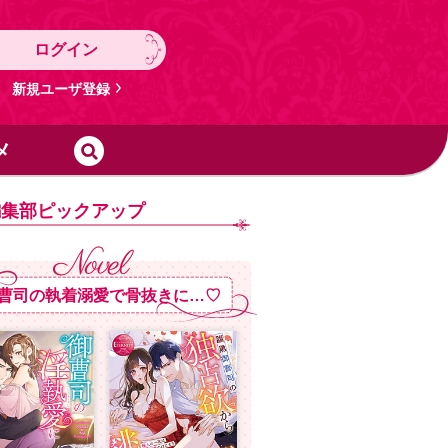
ログイン
新規ユーザ登録
メ
編集部ピックアップ
曹司の執着溺愛で骨抜きに…♡