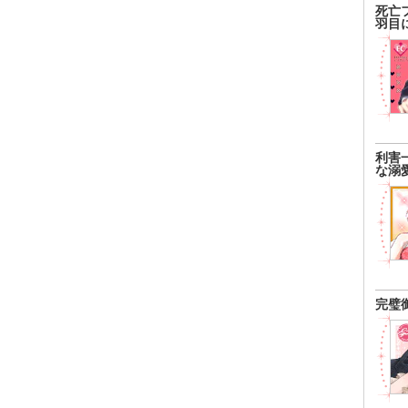
死亡
羽目
利害
な溺
完璧